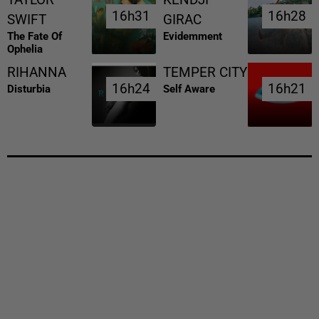
16h31
16h31
16h28
16h28
SWIFT
GIRAC
The Fate Of
Evidemment
Ophelia
RIHANNA
TEMPER CITY
16h24
16h24
16h21
16h21
Disturbia
Self Aware