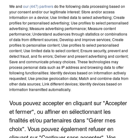
We and
our (447) partners
do the following data processing based on
your consent and/or our legitimate interest: Store and/or access
information on a device; Use limited data to select advertising; Create
profiles for personalised advertising; Use profiles to select personalised
advertising; Measure advertising performance; Measure content
performance; Understand audiences through statistics or combinations
of data from different sources; Develop and improve services; Create
profiles to personalise content; Use profiles to select personalised
content; Use limited data to select content; Ensure security, prevent and
detect fraud, and fix errors; Deliver and present advertising and content;
Save and communicate privacy choices. These technologies may
process personal data such as IP address and browsing data to offer
following functionalities: Identify devices based on information actively
requested; Use precise geolocation data; Match and combine data from
other data sources; Link different devices; Identify devices based on
information transmitted automatically.
APRÈS TOUTES CES CANICULES, LES REFUGES
Vous pouvez accepter en cliquant sur "Accepter
DE FAUNE SAUVAGE SONT...
et fermer", ou affiner en sélectionnant les
finalités et/ou partenaires dans "Gérer mes
choix". Vous pouvez également refuser en
cliquant sur "Continuer sans accepter". Vos