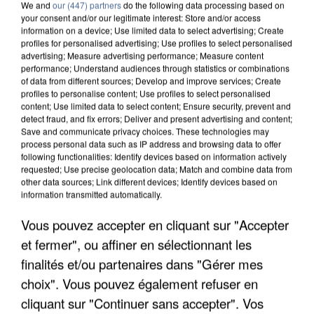
We and
our (447) partners
do the following data processing based on
your consent and/or our legitimate interest: Store and/or access
information on a device; Use limited data to select advertising; Create
profiles for personalised advertising; Use profiles to select personalised
advertising; Measure advertising performance; Measure content
performance; Understand audiences through statistics or combinations
of data from different sources; Develop and improve services; Create
profiles to personalise content; Use profiles to select personalised
content; Use limited data to select content; Ensure security, prevent and
detect fraud, and fix errors; Deliver and present advertising and content;
Save and communicate privacy choices. These technologies may
process personal data such as IP address and browsing data to offer
following functionalities: Identify devices based on information actively
requested; Use precise geolocation data; Match and combine data from
other data sources; Link different devices; Identify devices based on
information transmitted automatically.
APRÈS TOUTES CES CANICULES, LES REFUGES
DE FAUNE SAUVAGE SONT...
Vous pouvez accepter en cliquant sur "Accepter
et fermer", ou affiner en sélectionnant les
finalités et/ou partenaires dans "Gérer mes
choix". Vous pouvez également refuser en
cliquant sur "Continuer sans accepter". Vos