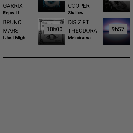
GARRIX
COOPER
Repeat It
Shallow
BRUNO
DISIZ ET
10h00
10h00
9h57
9h57
MARS
THEODORA
I Just Might
Melodrama