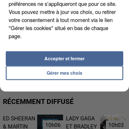
préférences ne s'appliqueront que pour ce site.
Vous pouvez mettre à jour vos choix, ou retirer
votre consentement à tout moment via le lien
"Gérer les cookies" situé en bas de chaque
page.
Accepter et fermer
L’UN DES FONDATEURS SUPPOSÉS DE LA DZ
MAFIA INTERPELLÉ EN ALGÉRIE
Gérer mes choix
RÉCEMMENT DIFFUSÉ
ED SHEERAN
LADY GAGA
10h06
10h06
10h03
10h03
& MARTIN
ET BRADLEY