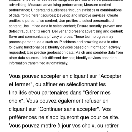
advertising; Measure advertising performance; Measure content
performance; Understand audiences through statistics or combinations
of data from different sources; Develop and improve services; Create
profiles to personalise content; Use profiles to select personalised
content; Use limited data to select content; Ensure security, prevent and
detect fraud, and fix errors; Deliver and present advertising and content;
Save and communicate privacy choices. These technologies may
process personal data such as IP address and browsing data to offer
following functionalities: Identify devices based on information actively
APRÈS TOUTES CES CANICULES, LES REFUGES
requested; Use precise geolocation data; Match and combine data from
DE FAUNE SAUVAGE SONT...
other data sources; Link different devices; Identify devices based on
information transmitted automatically.
Vous pouvez accepter en cliquant sur "Accepter
et fermer", ou affiner en sélectionnant les
finalités et/ou partenaires dans "Gérer mes
choix". Vous pouvez également refuser en
cliquant sur "Continuer sans accepter". Vos
préférences ne s'appliqueront que pour ce site.
Vous pouvez mettre à jour vos choix, ou retirer