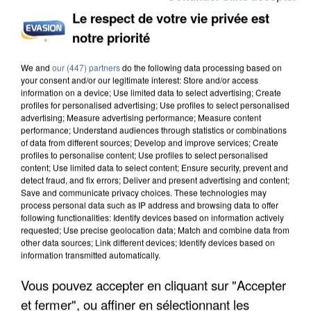
Le respect de votre vie privée est
notre priorité
INCENDIES : L’ÎLE-DE-FRANCE LANCE UN ÉLAN
We and
our (447) partners
do the following data processing based on
DE SOLIDARITÉ AVEC LES...
your consent and/or our legitimate interest: Store and/or access
information on a device; Use limited data to select advertising; Create
profiles for personalised advertising; Use profiles to select personalised
advertising; Measure advertising performance; Measure content
performance; Understand audiences through statistics or combinations
of data from different sources; Develop and improve services; Create
profiles to personalise content; Use profiles to select personalised
content; Use limited data to select content; Ensure security, prevent and
detect fraud, and fix errors; Deliver and present advertising and content;
Save and communicate privacy choices. These technologies may
process personal data such as IP address and browsing data to offer
following functionalities: Identify devices based on information actively
requested; Use precise geolocation data; Match and combine data from
other data sources; Link different devices; Identify devices based on
information transmitted automatically.
Vous pouvez accepter en cliquant sur "Accepter
et fermer", ou affiner en sélectionnant les