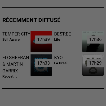
RÉCEMMENT DIFFUSÉ
TEMPER CITY
DES'REE
17h39
17h39
17h36
17h36
Self Aware
Life
ED SHEERAN
KYO
17h33
17h33
17h29
17h29
Le Graal
& MARTIN
GARRIX
Repeat It