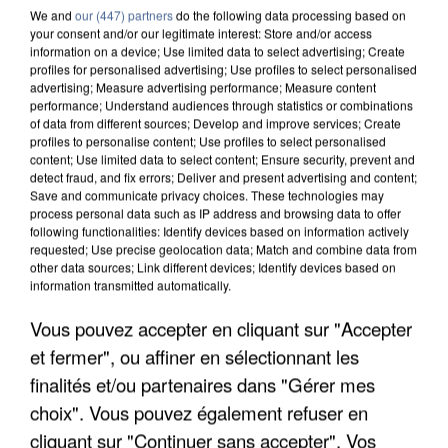
We and
our (447) partners
do the following data processing based on
your consent and/or our legitimate interest: Store and/or access
information on a device; Use limited data to select advertising; Create
profiles for personalised advertising; Use profiles to select personalised
advertising; Measure advertising performance; Measure content
performance; Understand audiences through statistics or combinations
of data from different sources; Develop and improve services; Create
profiles to personalise content; Use profiles to select personalised
content; Use limited data to select content; Ensure security, prevent and
detect fraud, and fix errors; Deliver and present advertising and content;
Save and communicate privacy choices. These technologies may
process personal data such as IP address and browsing data to offer
following functionalities: Identify devices based on information actively
requested; Use precise geolocation data; Match and combine data from
other data sources; Link different devices; Identify devices based on
information transmitted automatically.
APRÈS TOUTES CES CANICULES, LES REFUGES
Vous pouvez accepter en cliquant sur "Accepter
DE FAUNE SAUVAGE SONT...
et fermer", ou affiner en sélectionnant les
finalités et/ou partenaires dans "Gérer mes
choix". Vous pouvez également refuser en
cliquant sur "Continuer sans accepter". Vos