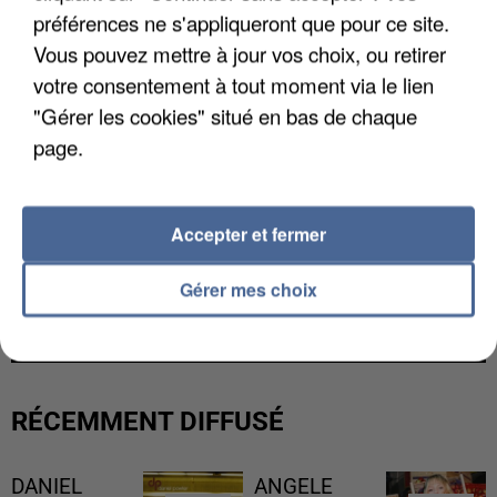
préférences ne s'appliqueront que pour ce site.
Vous pouvez mettre à jour vos choix, ou retirer
votre consentement à tout moment via le lien
"Gérer les cookies" situé en bas de chaque
page.
Accepter et fermer
L’UN DES FONDATEURS SUPPOSÉS DE LA DZ
Gérer mes choix
MAFIA INTERPELLÉ EN ALGÉRIE
RÉCEMMENT DIFFUSÉ
DANIEL
ANGELE