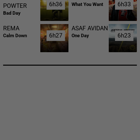
6h36
6h36
6h33
6h33
What You Want
POWTER
Bad Day
REMA
ASAF AVIDAN
6h27
6h27
6h23
6h23
Calm Down
One Day