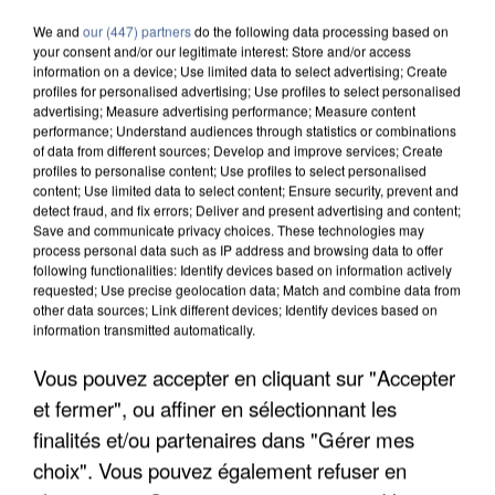
We and
our (447) partners
do the following data processing based on
your consent and/or our legitimate interest: Store and/or access
information on a device; Use limited data to select advertising; Create
profiles for personalised advertising; Use profiles to select personalised
advertising; Measure advertising performance; Measure content
performance; Understand audiences through statistics or combinations
of data from different sources; Develop and improve services; Create
profiles to personalise content; Use profiles to select personalised
content; Use limited data to select content; Ensure security, prevent and
detect fraud, and fix errors; Deliver and present advertising and content;
Save and communicate privacy choices. These technologies may
process personal data such as IP address and browsing data to offer
following functionalities: Identify devices based on information actively
requested; Use precise geolocation data; Match and combine data from
other data sources; Link different devices; Identify devices based on
information transmitted automatically.
Vous pouvez accepter en cliquant sur "Accepter
UN SECOND CADRE DE LA DZ MAFIA
INTERPELLÉ EN ALGÉRIE
et fermer", ou affiner en sélectionnant les
finalités et/ou partenaires dans "Gérer mes
choix". Vous pouvez également refuser en