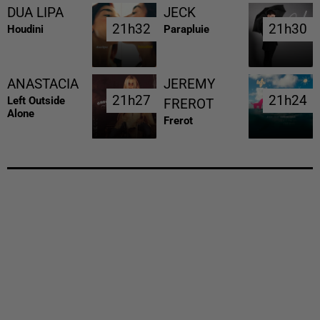
DUA LIPA
JECK
21h32
21h32
21h30
21h30
Houdini
Parapluie
ANASTACIA
JEREMY
21h27
21h27
21h24
21h24
Left Outside
FREROT
Alone
Frerot