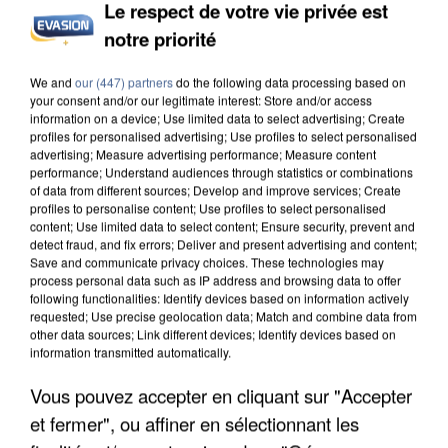
Le respect de votre vie privée est
notre priorité
INCENDIES : L’ÎLE-DE-FRANCE LANCE UN ÉLAN
We and
our (447) partners
do the following data processing based on
DE SOLIDARITÉ AVEC LES...
your consent and/or our legitimate interest: Store and/or access
information on a device; Use limited data to select advertising; Create
profiles for personalised advertising; Use profiles to select personalised
advertising; Measure advertising performance; Measure content
performance; Understand audiences through statistics or combinations
of data from different sources; Develop and improve services; Create
profiles to personalise content; Use profiles to select personalised
content; Use limited data to select content; Ensure security, prevent and
detect fraud, and fix errors; Deliver and present advertising and content;
Save and communicate privacy choices. These technologies may
process personal data such as IP address and browsing data to offer
following functionalities: Identify devices based on information actively
requested; Use precise geolocation data; Match and combine data from
other data sources; Link different devices; Identify devices based on
information transmitted automatically.
Vous pouvez accepter en cliquant sur "Accepter
et fermer", ou affiner en sélectionnant les