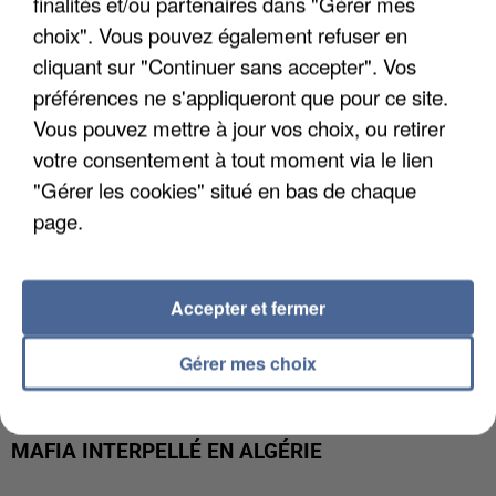
APRÈS TOUTES CES CANICULES, LES REFUGES
finalités et/ou partenaires dans "Gérer mes
DE FAUNE SAUVAGE SONT...
choix". Vous pouvez également refuser en
cliquant sur "Continuer sans accepter". Vos
préférences ne s'appliqueront que pour ce site.
Vous pouvez mettre à jour vos choix, ou retirer
votre consentement à tout moment via le lien
"Gérer les cookies" situé en bas de chaque
page.
Accepter et fermer
Gérer mes choix
L’UN DES FONDATEURS SUPPOSÉS DE LA DZ
MAFIA INTERPELLÉ EN ALGÉRIE