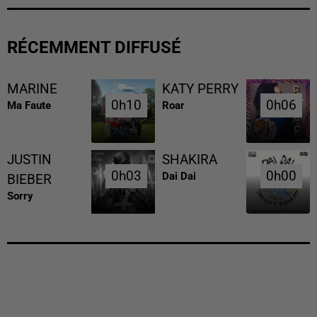
RÉCEMMENT DIFFUSÉ
MARINE
KATY PERRY
0h10
0h10
0h06
0h06
Ma Faute
Roar
JUSTIN
SHAKIRA
0h03
0h03
0h00
0h00
Dai Dai
BIEBER
Sorry