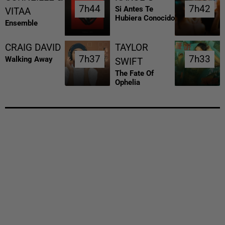
7h44
7h44
7h42
7h42
Si Antes Te
VITAA
Hubiera Conocido
Ensemble
CRAIG DAVID
TAYLOR
7h37
7h37
7h33
7h33
Walking Away
SWIFT
The Fate Of
Ophelia