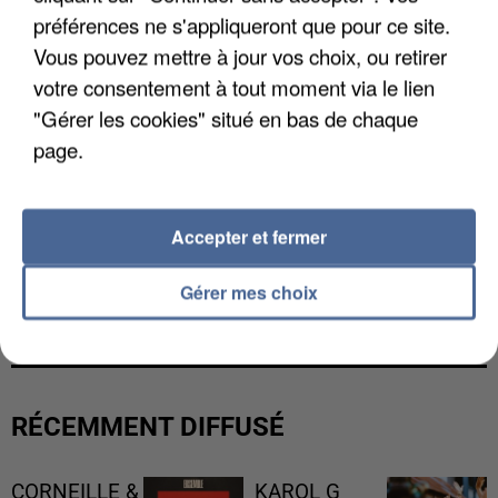
préférences ne s'appliqueront que pour ce site.
Vous pouvez mettre à jour vos choix, ou retirer
votre consentement à tout moment via le lien
"Gérer les cookies" situé en bas de chaque
page.
Accepter et fermer
L’UN DES FONDATEURS SUPPOSÉS DE LA DZ
Gérer mes choix
MAFIA INTERPELLÉ EN ALGÉRIE
RÉCEMMENT DIFFUSÉ
CORNEILLE &
KAROL G