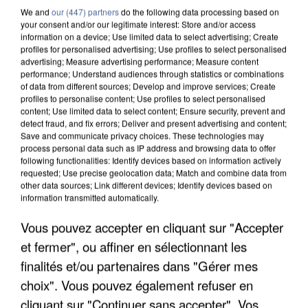
We and
our (447) partners
do the following data processing based on
your consent and/or our legitimate interest: Store and/or access
information on a device; Use limited data to select advertising; Create
profiles for personalised advertising; Use profiles to select personalised
advertising; Measure advertising performance; Measure content
performance; Understand audiences through statistics or combinations
of data from different sources; Develop and improve services; Create
profiles to personalise content; Use profiles to select personalised
content; Use limited data to select content; Ensure security, prevent and
detect fraud, and fix errors; Deliver and present advertising and content;
Save and communicate privacy choices. These technologies may
process personal data such as IP address and browsing data to offer
following functionalities: Identify devices based on information actively
requested; Use precise geolocation data; Match and combine data from
other data sources; Link different devices; Identify devices based on
information transmitted automatically.
APRÈS TOUTES CES CANICULES, LES REFUGES
Vous pouvez accepter en cliquant sur "Accepter
DE FAUNE SAUVAGE SONT...
et fermer", ou affiner en sélectionnant les
finalités et/ou partenaires dans "Gérer mes
choix". Vous pouvez également refuser en
cliquant sur "Continuer sans accepter". Vos