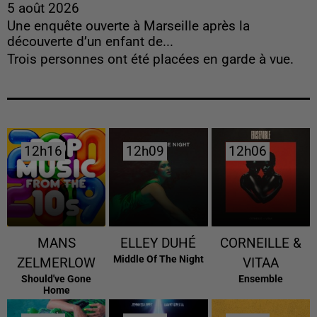
5 août 2026
Une enquête ouverte à Marseille après la
découverte d’un enfant de...
Trois personnes ont été placées en garde à vue.
12h16
12h16
12h09
12h09
12h06
12h06
MANS
ELLEY DUHÉ
CORNEILLE &
Middle Of The Night
ZELMERLOW
VITAA
Should've Gone
Ensemble
Home