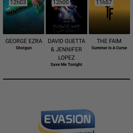
12h03
12h03
12h00
12h00
11h57
11h57
GEORGE EZRA
DAVID GUETTA
THE FAIM
Shotgun
Summer Is A Curse
& JENNIFER
LOPEZ
Save Me Tonight