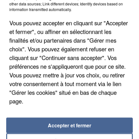
Un second cadre de la DZ Mafia interpellé en
other data sources; Link different devices; Identify devices based on
Algérie
information transmitted automatically.
Un cofondateur du réseau avait été interpellé
Vous pouvez accepter en cliquant sur "Accepter
quelques jours plus tôt.
et fermer", ou affiner en sélectionnant les
finalités et/ou partenaires dans "Gérer mes
choix". Vous pouvez également refuser en
cliquant sur "Continuer sans accepter". Vos
préférences ne s'appliqueront que pour ce site.
Vous pouvez mettre à jour vos choix, ou retirer
votre consentement à tout moment via le lien
"Gérer les cookies" situé en bas de chaque
page.
Accepter et fermer
6 août 2026