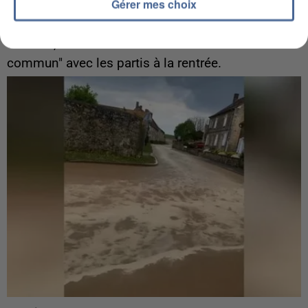
Gérer mes choix
Gabriel Attal et Raphaël Glucksmann visés par des
ingérences...
Sollicité, Sébastien Lecornu annonce un "travail
commun" avec les partis à la rentrée.