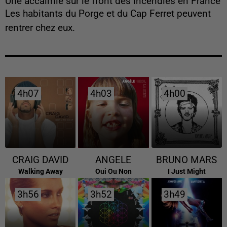
Une accalmie sur le front des incendies en France
Les habitants du Porge et du Cap Ferret peuvent
rentrer chez eux.
4h07
4h07
4h03
4h03
4h00
4h00
CRAIG DAVID
ANGELE
BRUNO MARS
Walking Away
Oui Ou Non
I Just Might
3h56
3h56
3h52
3h52
3h49
3h49