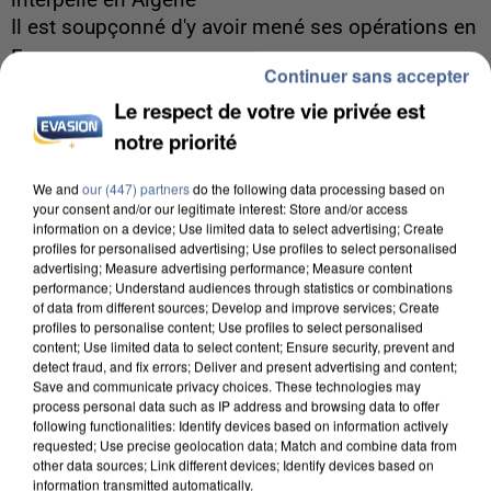
interpellé en Algérie
Il est soupçonné d'y avoir mené ses opérations en
France.
Continuer sans accepter
Le respect de votre vie privée est
notre priorité
We and
our (447) partners
do the following data processing based on
your consent and/or our legitimate interest: Store and/or access
information on a device; Use limited data to select advertising; Create
profiles for personalised advertising; Use profiles to select personalised
advertising; Measure advertising performance; Measure content
performance; Understand audiences through statistics or combinations
of data from different sources; Develop and improve services; Create
profiles to personalise content; Use profiles to select personalised
content; Use limited data to select content; Ensure security, prevent and
detect fraud, and fix errors; Deliver and present advertising and content;
Save and communicate privacy choices. These technologies may
process personal data such as IP address and browsing data to offer
following functionalities: Identify devices based on information actively
requested; Use precise geolocation data; Match and combine data from
5 août 2026
other data sources; Link different devices; Identify devices based on
Une enquête ouverte à Marseille après la
information transmitted automatically.