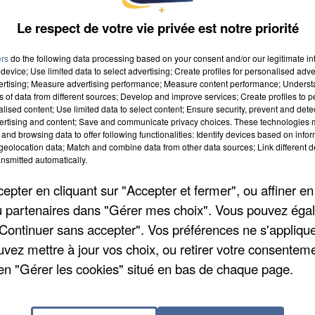
Le respect de votre vie privée est notre priorité
ers
do the following data processing based on your consent and/or our legitimate int
device; Use limited data to select advertising; Create profiles for personalised adver
vertising; Measure advertising performance; Measure content performance; Unders
ns of data from different sources; Develop and improve services; Create profiles to 
alised content; Use limited data to select content; Ensure security, prevent and detect
ertising and content; Save and communicate privacy choices. These technologies
and browsing data to offer following functionalities: Identify devices based on infor
eolocation data; Match and combine data from other data sources; Link different de
nsmitted automatically.
pter en cliquant sur "Accepter et fermer", ou affiner en
/ou partenaires dans "Gérer mes choix". Vous pouvez éga
"Continuer sans accepter". Vos préférences ne s'appliqu
uvez mettre à jour vos choix, ou retirer votre consenteme
en "Gérer les cookies" situé en bas de chaque page.