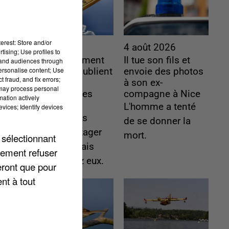
erest: Store and/or
4 août 2026
4 août 2026
tising; Use profiles to
Le gouvernement
Il tue son fils et
tand audiences through
personalise content; Use
et l’Ademe publient
envoie des photos
 fraud, and fix errors;
une carte
à son ex-
 may process personal
interactive des
compagne à Nice
mation actively
lieux...
L'homme a tenté
vices; Identify devices
Les habitants
de se donner la
peuvent partager
mort.
 sélectionnant
les points frais
lement refuser
près de chez eux.
eront que pour
nt à tout