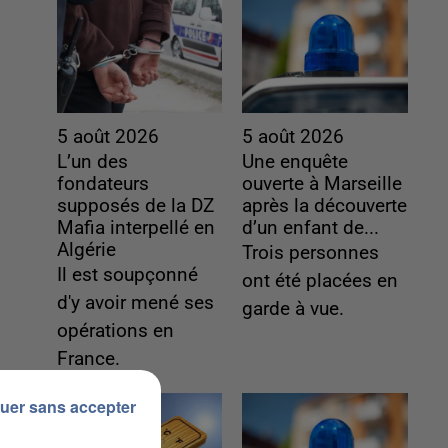
5 août 2026
5 août 2026
L’un des
Une enquête
fondateurs
ouverte à Marseille
supposés de la DZ
après la découverte
Mafia interpellé en
d’un enfant de...
Algérie
Trois personnes
Il est soupçonné
ont été placées en
d'y avoir mené ses
garde à vue.
opérations en
France.
uer sans accepter