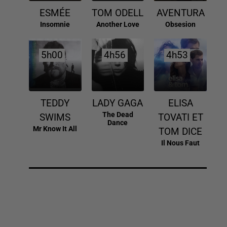
ESMÉE
TOM ODELL
AVENTURA
Insomnie
Another Love
Obsesion
5h00
5h00
4h56
4h56
4h53
4h53
TEDDY
LADY GAGA
ELISA
The Dead
SWIMS
TOVATI ET
Dance
Mr Know It All
TOM DICE
Il Nous Faut