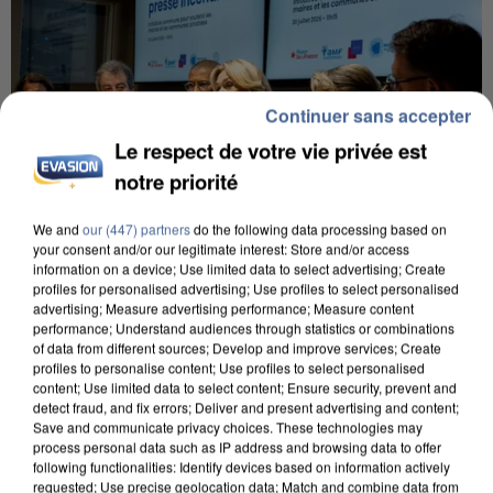
Continuer sans accepter
Le respect de votre vie privée est
notre priorité
We and
our (447) partners
do the following data processing based on
your consent and/or our legitimate interest: Store and/or access
information on a device; Use limited data to select advertising; Create
profiles for personalised advertising; Use profiles to select personalised
INCENDIES : L’ÎLE-DE-FRANCE LANCE UN ÉLAN
advertising; Measure advertising performance; Measure content
DE SOLIDARITÉ AVEC LES...
performance; Understand audiences through statistics or combinations
of data from different sources; Develop and improve services; Create
profiles to personalise content; Use profiles to select personalised
content; Use limited data to select content; Ensure security, prevent and
detect fraud, and fix errors; Deliver and present advertising and content;
Save and communicate privacy choices. These technologies may
process personal data such as IP address and browsing data to offer
following functionalities: Identify devices based on information actively
requested; Use precise geolocation data; Match and combine data from