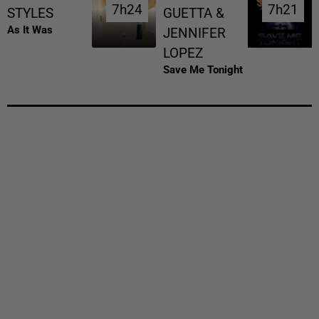
7h24
7h24
7h21
7h21
STYLES
GUETTA &
As It Was
JENNIFER
LOPEZ
Save Me Tonight