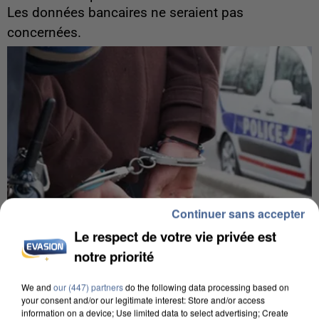
Les données bancaires ne seraient pas
concernées.
Continuer sans accepter
Le respect de votre vie privée est
notre priorité
We and
our (447) partners
do the following data processing based on
7 août 2026
your consent and/or our legitimate interest: Store and/or access
Un second cadre de la DZ Mafia interpellé en
information on a device; Use limited data to select advertising; Create