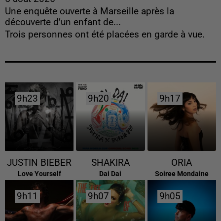
Une enquête ouverte à Marseille après la
découverte d’un enfant de...
Trois personnes ont été placées en garde à vue.
9h23
9h23
9h20
9h20
9h17
9h17
JUSTIN BIEBER
SHAKIRA
ORIA
Love Yourself
Dai Dai
Soiree Mondaine
9h11
9h11
9h07
9h07
9h05
9h05