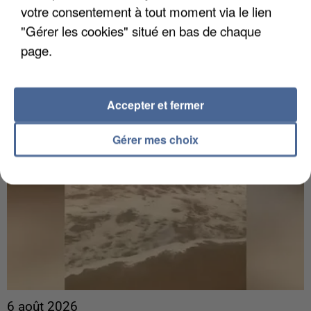
Gabriel Attal et Raphaël Glucksmann visés par des
votre consentement à tout moment via le lien
ingérences...
"Gérer les cookies" situé en bas de chaque
Sollicité, Sébastien Lecornu annonce un "travail
page.
commun" avec les partis à la rentrée.
Accepter et fermer
Gérer mes choix
6 août 2026