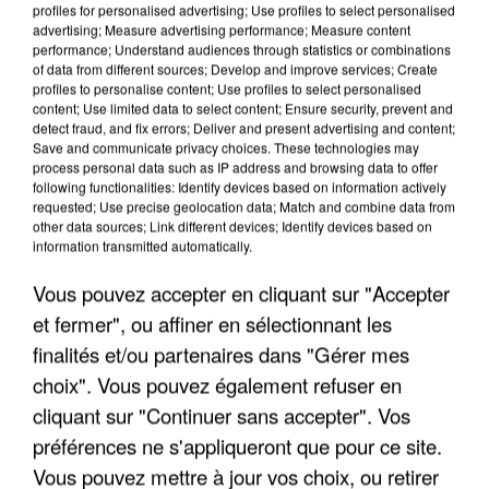
Algérie
profiles for personalised advertising; Use profiles to select personalised
advertising; Measure advertising performance; Measure content
Un cofondateur du réseau avait été interpellé
performance; Understand audiences through statistics or combinations
quelques jours plus tôt.
of data from different sources; Develop and improve services; Create
profiles to personalise content; Use profiles to select personalised
content; Use limited data to select content; Ensure security, prevent and
detect fraud, and fix errors; Deliver and present advertising and content;
Save and communicate privacy choices. These technologies may
process personal data such as IP address and browsing data to offer
following functionalities: Identify devices based on information actively
requested; Use precise geolocation data; Match and combine data from
other data sources; Link different devices; Identify devices based on
information transmitted automatically.
Vous pouvez accepter en cliquant sur "Accepter
et fermer", ou affiner en sélectionnant les
finalités et/ou partenaires dans "Gérer mes
choix". Vous pouvez également refuser en
cliquant sur "Continuer sans accepter". Vos
préférences ne s'appliqueront que pour ce site.
6 août 2026
Vous pouvez mettre à jour vos choix, ou retirer