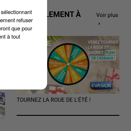
ux
 sélectionnant
ACTUELLEMENT À
Voir plus
lement refuser
GAGNER
eront que pour
nt à tout
TOURNEZ LA ROUE DE L'ÉTÉ !