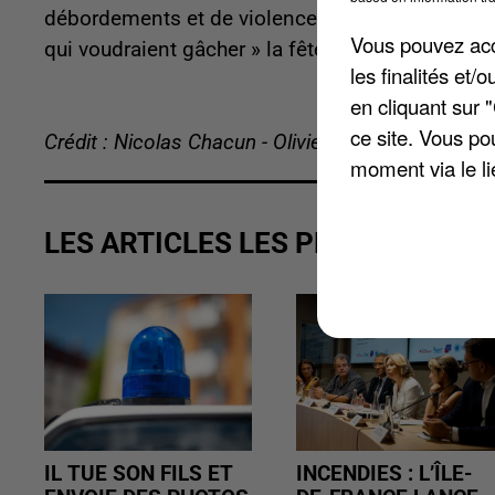
débordements et de violences. Le ministre de l'I
Vous pouvez acce
qui voudraient gâcher » la fête. Bus et tramways
les finalités et
en cliquant sur 
ce site. Vous po
Crédit : Nicolas Chacun - Olivier Doyen
moment via le li
LES ARTICLES LES PLUS VUS
IL TUE SON FILS ET
INCENDIES : L’ÎLE-