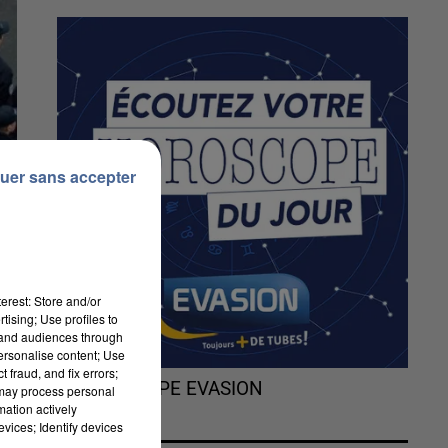
uer sans accepter
erest: Store and/or
tising; Use profiles to
tand audiences through
personalise content; Use
 fraud, and fix errors;
L'HOROSCOPE EVASION
 may process personal
mation actively
vices; Identify devices
de