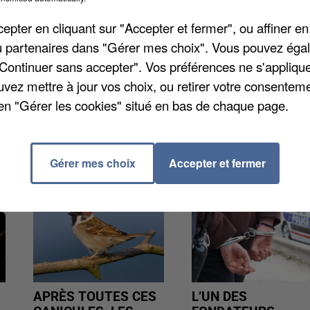
ntérieur promet « une grande fermeté à l'égard de ce
pter en cliquant sur "Accepter et fermer", ou affiner en
 ne circuleront plus après 22h durant ces deux jours.
/ou partenaires dans "Gérer mes choix". Vous pouvez éga
"Continuer sans accepter". Vos préférences ne s'appliqu
uvez mettre à jour vos choix, ou retirer votre consenteme
en "Gérer les cookies" situé en bas de chaque page.
Gérer mes choix
Accepter et fermer
APRÈS TOUTES CES
L’UN DES