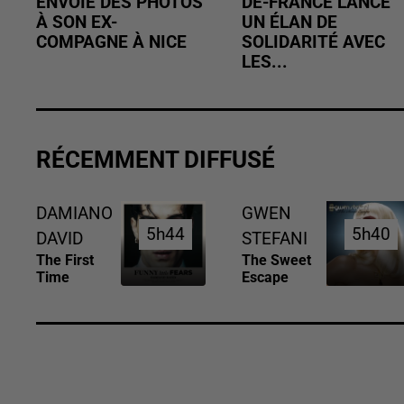
ENVOIE DES PHOTOS
DE-FRANCE LANCE
À SON EX-
UN ÉLAN DE
COMPAGNE À NICE
SOLIDARITÉ AVEC
LES...
RÉCEMMENT DIFFUSÉ
DAMIANO
GWEN
5h44
5h44
5h40
5h40
DAVID
STEFANI
The First
The Sweet
Time
Escape