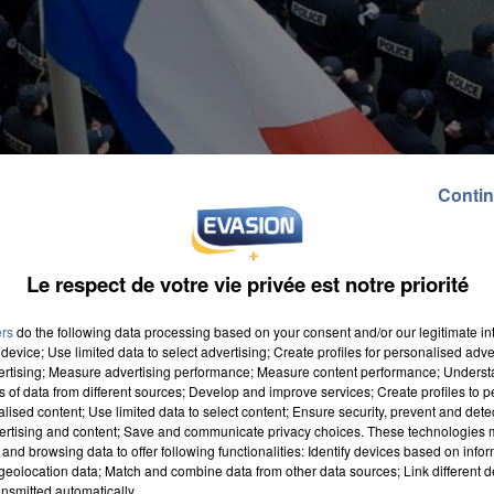
Contin
Le respect de votre vie privée est notre priorité
ers
do the following data processing based on your consent and/or our legitimate int
device; Use limited data to select advertising; Create profiles for personalised adver
vertising; Measure advertising performance; Measure content performance; Unders
ns of data from different sources; Develop and improve services; Create profiles to 
alised content; Use limited data to select content; Ensure security, prevent and detect
ertising and content; Save and communicate privacy choices. These technologies
and browsing data to offer following functionalities: Identify devices based on infor
eolocation data; Match and combine data from other data sources; Link different de
exceptionnel » pour limiter au maximum les risques 
nsmitted automatically.