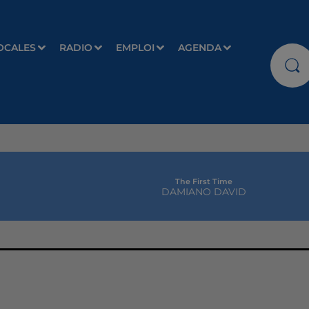
OCALES
RADIO
EMPLOI
AGENDA
The First Time
DAMIANO DAVID