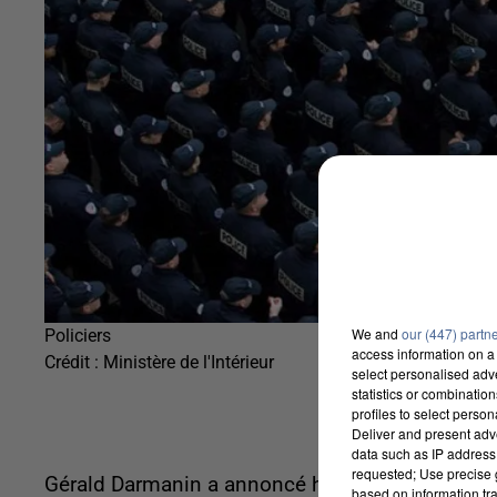
We and
our (447) partn
Policiers
access information on a 
Crédit :
Ministère de l'Intérieur
select personalised ad
statistics or combinatio
profiles to select person
Deliver and present adv
data such as IP address 
requested; Use precise g
Gérald Darmanin a annoncé hier un « dispositif 
based on information tra