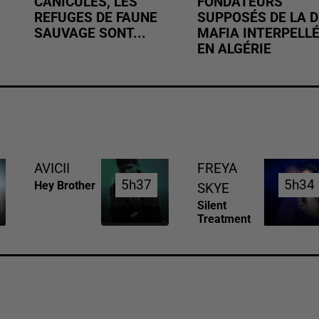
CANICULES, LES
FONDATEURS
REFUGES DE FAUNE
SUPPOSÉS DE LA D
SAUVAGE SONT...
MAFIA INTERPELL
EN ALGÉRIE
AVICII
FREYA
5h37
5h37
5h34
5h34
Hey Brother
SKYE
Silent
Treatment