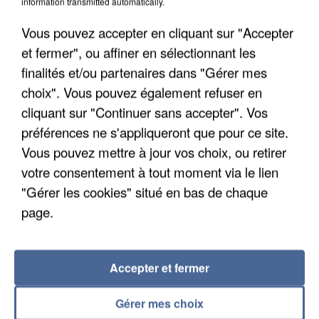
information transmitted automatically.
Un cofondateur du réseau avait été interpellé
quelques jours plus tôt.
Vous pouvez accepter en cliquant sur "Accepter
et fermer", ou affiner en sélectionnant les
finalités et/ou partenaires dans "Gérer mes
choix". Vous pouvez également refuser en
cliquant sur "Continuer sans accepter". Vos
préférences ne s'appliqueront que pour ce site.
Vous pouvez mettre à jour vos choix, ou retirer
votre consentement à tout moment via le lien
"Gérer les cookies" situé en bas de chaque
page.
Accepter et fermer
6 août 2026
Gabriel Attal et Raphaël Glucksmann visés par des
Gérer mes choix
ingérences...