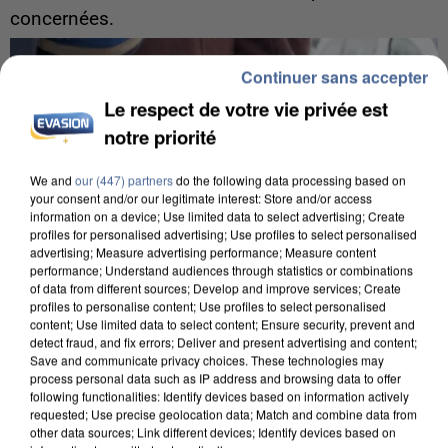
concernées.
Continuer sans accepter
Le respect de votre vie privée est
notre priorité
We and
our (447) partners
do the following data processing based on
your consent and/or our legitimate interest: Store and/or access
information on a device; Use limited data to select advertising; Create
profiles for personalised advertising; Use profiles to select personalised
advertising; Measure advertising performance; Measure content
performance; Understand audiences through statistics or combinations
of data from different sources; Develop and improve services; Create
profiles to personalise content; Use profiles to select personalised
content; Use limited data to select content; Ensure security, prevent and
detect fraud, and fix errors; Deliver and present advertising and content;
Save and communicate privacy choices. These technologies may
process personal data such as IP address and browsing data to offer
8h00
following functionalities: Identify devices based on information actively
Un second cadre de la DZ Mafia interpellé en
requested; Use precise geolocation data; Match and combine data from
Algérie
other data sources; Link different devices; Identify devices based on