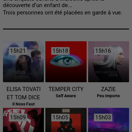
découverte d’un enfant de...
Trois personnes ont été placées en garde à vue.
15h21
15h21
15h18
15h18
15h16
15h16
ELISA TOVATI
TEMPER CITY
ZAZIE
Self Aware
Peu Importe
ET TOM DICE
Il Nous Faut
15h09
15h09
15h05
15h05
15h03
15h03