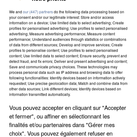
We and
our (447) partners
do the following data processing based on
your consent and/or our legitimate interest: Store and/or access
information on a device; Use limited data to select advertising; Create
profiles for personalised advertising; Use profiles to select personalised
advertising; Measure advertising performance; Measure content
performance; Understand audiences through statistics or combinations
of data from different sources; Develop and improve services; Create
profiles to personalise content; Use profiles to select personalised
content; Use limited data to select content; Ensure security, prevent and
detect fraud, and fix errors; Deliver and present advertising and content;
Save and communicate privacy choices. These technologies may
process personal data such as IP address and browsing data to offer
following functionalities: Identify devices based on information actively
requested; Use precise geolocation data; Match and combine data from
other data sources; Link different devices; Identify devices based on
information transmitted automatically.
Vous pouvez accepter en cliquant sur "Accepter
APRÈS TOUTES CES CANICULES, LES REFUGES
et fermer", ou affiner en sélectionnant les
DE FAUNE SAUVAGE SONT...
finalités et/ou partenaires dans "Gérer mes
choix". Vous pouvez également refuser en