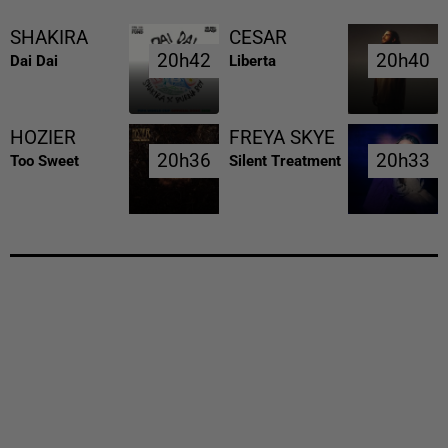
SHAKIRA
CESAR
20h42
20h42
20h40
20h40
Dai Dai
Liberta
HOZIER
FREYA SKYE
20h36
20h36
20h33
20h33
Too Sweet
Silent Treatment