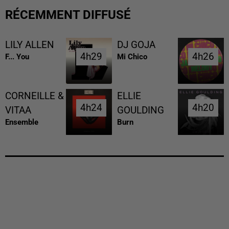
RÉCEMMENT DIFFUSÉ
LILY ALLEN
DJ GOJA
4h29
4h29
4h26
4h26
F... You
Mi Chico
CORNEILLE &
ELLIE
4h24
4h24
4h20
4h20
VITAA
GOULDING
Ensemble
Burn