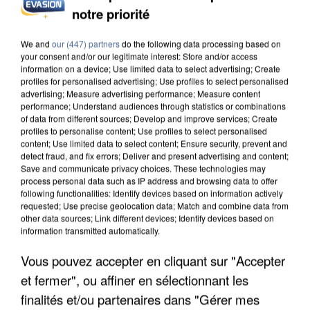
notre priorité
INCENDIES : L’ÎLE-DE-FRANCE LANCE UN ÉLAN
DE SOLIDARITÉ AVEC LES...
We and
our (447) partners
do the following data processing based on
your consent and/or our legitimate interest: Store and/or access
information on a device; Use limited data to select advertising; Create
profiles for personalised advertising; Use profiles to select personalised
advertising; Measure advertising performance; Measure content
performance; Understand audiences through statistics or combinations
of data from different sources; Develop and improve services; Create
profiles to personalise content; Use profiles to select personalised
content; Use limited data to select content; Ensure security, prevent and
detect fraud, and fix errors; Deliver and present advertising and content;
Save and communicate privacy choices. These technologies may
process personal data such as IP address and browsing data to offer
following functionalities: Identify devices based on information actively
requested; Use precise geolocation data; Match and combine data from
other data sources; Link different devices; Identify devices based on
information transmitted automatically.
Vous pouvez accepter en cliquant sur "Accepter
et fermer", ou affiner en sélectionnant les
APRÈS TOUTES CES CANICULES, LES REFUGES
finalités et/ou partenaires dans "Gérer mes
DE FAUNE SAUVAGE SONT...