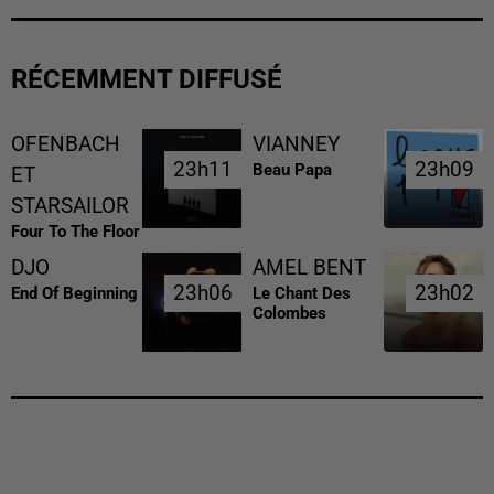
RÉCEMMENT DIFFUSÉ
OFENBACH
VIANNEY
23h11
23h11
23h09
23h09
Beau Papa
ET
STARSAILOR
Four To The Floor
DJO
AMEL BENT
23h06
23h06
23h02
23h02
End Of Beginning
Le Chant Des
Colombes