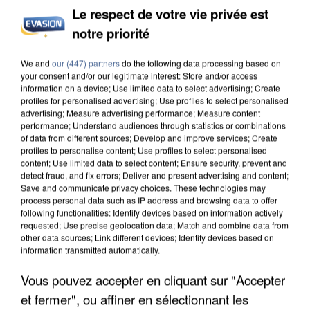
Le respect de votre vie privée est
notre priorité
INCENDIES : L’ÎLE-DE-FRANCE LANCE UN ÉLAN
DE SOLIDARITÉ AVEC LES...
We and
our (447) partners
do the following data processing based on
your consent and/or our legitimate interest: Store and/or access
information on a device; Use limited data to select advertising; Create
profiles for personalised advertising; Use profiles to select personalised
advertising; Measure advertising performance; Measure content
performance; Understand audiences through statistics or combinations
of data from different sources; Develop and improve services; Create
profiles to personalise content; Use profiles to select personalised
content; Use limited data to select content; Ensure security, prevent and
detect fraud, and fix errors; Deliver and present advertising and content;
Save and communicate privacy choices. These technologies may
process personal data such as IP address and browsing data to offer
following functionalities: Identify devices based on information actively
requested; Use precise geolocation data; Match and combine data from
other data sources; Link different devices; Identify devices based on
information transmitted automatically.
Vous pouvez accepter en cliquant sur "Accepter
et fermer", ou affiner en sélectionnant les