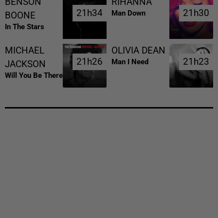
BENSON
RIHANNA
21h34
21h34
21h30
21h30
Man Down
BOONE
In The Stars
MICHAEL
OLIVIA DEAN
21h26
21h26
21h23
21h23
Man I Need
JACKSON
Will You Be There