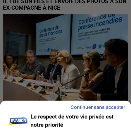
IL TUE SON FILS ET ENVOIE DES PHOTOS À SON
EX-COMPAGNE À NICE
Continuer sans accepter
INCENDIES : L’ÎLE-DE-FRANCE LANCE UN ÉLAN
Le respect de votre vie privée est
DE SOLIDARITÉ AVEC LES...
notre priorité