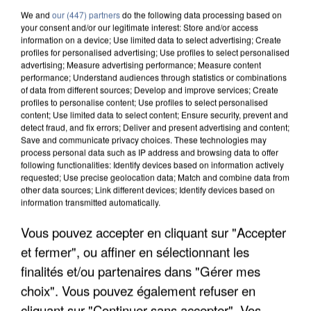
We and
our (447) partners
do the following data processing based on
your consent and/or our legitimate interest: Store and/or access
information on a device; Use limited data to select advertising; Create
profiles for personalised advertising; Use profiles to select personalised
advertising; Measure advertising performance; Measure content
performance; Understand audiences through statistics or combinations
of data from different sources; Develop and improve services; Create
profiles to personalise content; Use profiles to select personalised
content; Use limited data to select content; Ensure security, prevent and
detect fraud, and fix errors; Deliver and present advertising and content;
Save and communicate privacy choices. These technologies may
process personal data such as IP address and browsing data to offer
following functionalities: Identify devices based on information actively
requested; Use precise geolocation data; Match and combine data from
other data sources; Link different devices; Identify devices based on
information transmitted automatically.
APRÈS TOUTES CES CANICULES, LES REFUGES
Vous pouvez accepter en cliquant sur "Accepter
DE FAUNE SAUVAGE SONT...
et fermer", ou affiner en sélectionnant les
finalités et/ou partenaires dans "Gérer mes
choix". Vous pouvez également refuser en
cliquant sur "Continuer sans accepter". Vos