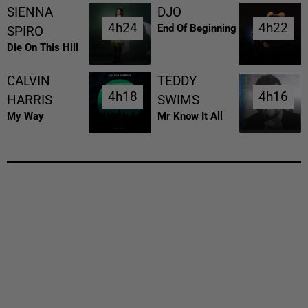
SIENNA
DJO
4h24
4h24
4h22
4h22
End Of Beginning
SPIRO
Die On This Hill
CALVIN
TEDDY
4h18
4h18
4h16
4h16
HARRIS
SWIMS
My Way
Mr Know It All