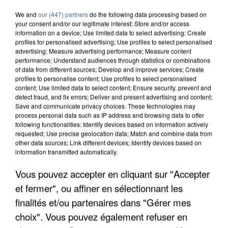
We and
our (447) partners
do the following data processing based on
your consent and/or our legitimate interest: Store and/or access
information on a device; Use limited data to select advertising; Create
profiles for personalised advertising; Use profiles to select personalised
advertising; Measure advertising performance; Measure content
performance; Understand audiences through statistics or combinations
of data from different sources; Develop and improve services; Create
profiles to personalise content; Use profiles to select personalised
content; Use limited data to select content; Ensure security, prevent and
detect fraud, and fix errors; Deliver and present advertising and content;
Save and communicate privacy choices. These technologies may
process personal data such as IP address and browsing data to offer
following functionalities: Identify devices based on information actively
requested; Use precise geolocation data; Match and combine data from
other data sources; Link different devices; Identify devices based on
information transmitted automatically.
Vous pouvez accepter en cliquant sur "Accepter
UN SECOND CADRE DE LA DZ MAFIA
INTERPELLÉ EN ALGÉRIE
et fermer", ou affiner en sélectionnant les
finalités et/ou partenaires dans "Gérer mes
choix". Vous pouvez également refuser en