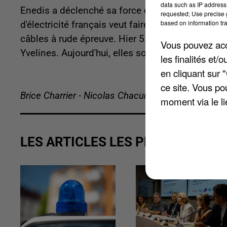
data such as IP address 
Enedis a déclenché sa force d'intervention rapide
requested; Use precise g
based on information tra
d'électricité français veut faire face à un risque
câbles à rude épreuve. Hier 55 000 personnes n’a
Vous pouvez acce
Yvelines. Aujourd'hui, elles sont 27.000.
les finalités et
en cliquant sur 
ce site. Vous po
Brice Charrier - Nicolas Chacun
moment via le li
LES ARTICLES LES PLUS VUS