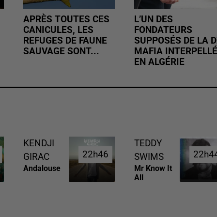
APRÈS TOUTES CES
L’UN DES
CANICULES, LES
FONDATEURS
REFUGES DE FAUNE
SUPPOSÉS DE LA D
SAUVAGE SONT...
MAFIA INTERPELL
EN ALGÉRIE
KENDJI
TEDDY
22h46
22h46
22h4
22h4
GIRAC
SWIMS
Andalouse
Mr Know It
All