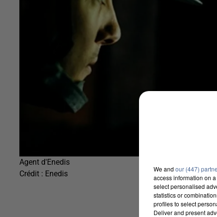
Agent d'Enedis
We and
our (447) partn
Crédit :
Enedis
access information on a 
select personalised ad
statistics or combinatio
profiles to select person
Deliver and present adv