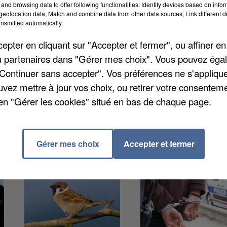
and browsing data to offer following functionalities: Identify devices based on infor
 électricité. Le gestionnaire du réseau de distributio
eolocation data; Match and combine data from other data sources; Link different de
nsmitted automatically.
 d'incidents "élevé" à mesure que la canicule met les
vaient plus d’électricité essentiellement dans les
pter en cliquant sur "Accepter et fermer", ou affiner en
/ou partenaires dans "Gérer mes choix". Vous pouvez éga
"Continuer sans accepter". Vos préférences ne s'appliqu
uvez mettre à jour vos choix, ou retirer votre consenteme
en "Gérer les cookies" situé en bas de chaque page.
Gérer mes choix
Accepter et fermer