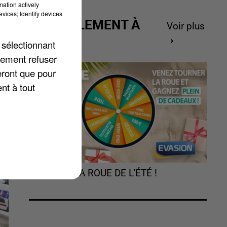
mation actively
n
vices; Identify devices
ACTUELLEMENT À
Voir plus
GAGNER
 sélectionnant
lement refuser
eront que pour
nt à tout
TOURNEZ LA ROUE DE L'ÉTÉ !