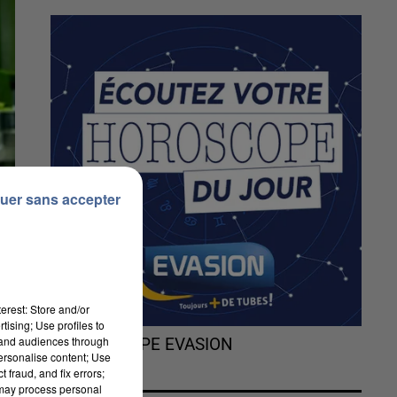
uer sans accepter
erest: Store and/or
tising; Use profiles to
tand audiences through
L'HOROSCOPE EVASION
personalise content; Use
 fraud, and fix errors;
 may process personal