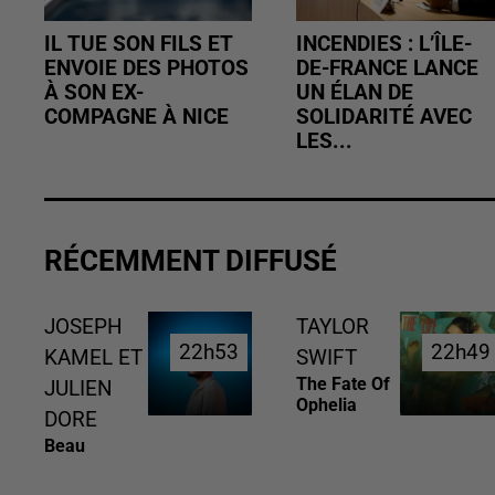
IL TUE SON FILS ET
INCENDIES : L’ÎLE-
ENVOIE DES PHOTOS
DE-FRANCE LANCE
À SON EX-
UN ÉLAN DE
COMPAGNE À NICE
SOLIDARITÉ AVEC
LES...
RÉCEMMENT DIFFUSÉ
JOSEPH
TAYLOR
22h53
22h53
22h49
22h49
KAMEL ET
SWIFT
The Fate Of
JULIEN
Ophelia
DORE
Beau