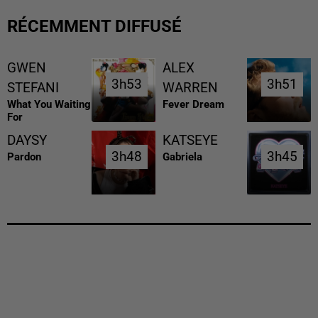
RÉCEMMENT DIFFUSÉ
GWEN
ALEX
3h53
3h53
3h51
3h51
STEFANI
WARREN
What You Waiting
Fever Dream
For
DAYSY
KATSEYE
3h48
3h48
3h45
3h45
Pardon
Gabriela