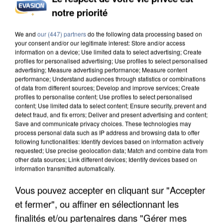
notre priorité
We and
our (447) partners
do the following data processing based on
your consent and/or our legitimate interest: Store and/or access
IL TUE SON FILS ET ENVOIE DES PHOTOS À SON
information on a device; Use limited data to select advertising; Create
EX-COMPAGNE À NICE
profiles for personalised advertising; Use profiles to select personalised
advertising; Measure advertising performance; Measure content
performance; Understand audiences through statistics or combinations
of data from different sources; Develop and improve services; Create
profiles to personalise content; Use profiles to select personalised
content; Use limited data to select content; Ensure security, prevent and
detect fraud, and fix errors; Deliver and present advertising and content;
Save and communicate privacy choices. These technologies may
process personal data such as IP address and browsing data to offer
following functionalities: Identify devices based on information actively
requested; Use precise geolocation data; Match and combine data from
other data sources; Link different devices; Identify devices based on
information transmitted automatically.
Vous pouvez accepter en cliquant sur "Accepter
et fermer", ou affiner en sélectionnant les
finalités et/ou partenaires dans "Gérer mes