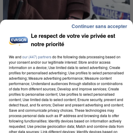
Continuer sans accepter
Le respect de votre vie privée est
notre priorité
We and
our (447) partners
do the following data processing based on
your consent and/or our legitimate interest: Store and/or access
information on a device; Use limited data to select advertising; Create
profiles for personalised advertising; Use profiles to select personalised
advertising; Measure advertising performance; Measure content
UN SECOND CADRE DE LA DZ MAFIA
performance; Understand audiences through statistics or combinations
INTERPELLÉ EN ALGÉRIE
of data from different sources; Develop and improve services; Create
profiles to personalise content; Use profiles to select personalised
content; Use limited data to select content; Ensure security, prevent and
detect fraud, and fix errors; Deliver and present advertising and content;
Save and communicate privacy choices. These technologies may
process personal data such as IP address and browsing data to offer
following functionalities: Identify devices based on information actively
requested; Use precise geolocation data; Match and combine data from
other data sources; Link different devices; Identify devices based on