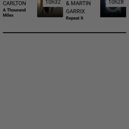
10h32
10h32
10h28
10h28
CARLTON
& MARTIN
A Thousand
GARRIX
Miles
Repeat It