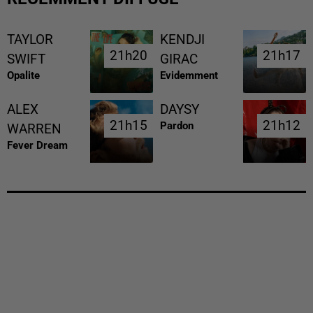
TAYLOR
KENDJI
21h20
21h20
21h17
21h17
SWIFT
GIRAC
Opalite
Evidemment
ALEX
DAYSY
21h15
21h15
21h12
21h12
Pardon
WARREN
Fever Dream