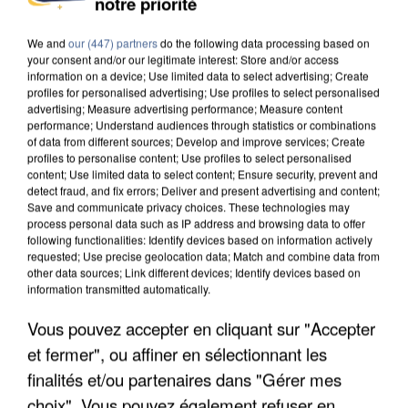
notre priorité
UNE TOURISTE DE L’OISE EMPORTÉE PAR UNE
COULÉE DE BOUE EN HAUTE-SAVOIE
We and
our (447) partners
do the following data processing based on
your consent and/or our legitimate interest: Store and/or access
information on a device; Use limited data to select advertising; Create
profiles for personalised advertising; Use profiles to select personalised
advertising; Measure advertising performance; Measure content
performance; Understand audiences through statistics or combinations
of data from different sources; Develop and improve services; Create
profiles to personalise content; Use profiles to select personalised
content; Use limited data to select content; Ensure security, prevent and
detect fraud, and fix errors; Deliver and present advertising and content;
Save and communicate privacy choices. These technologies may
process personal data such as IP address and browsing data to offer
following functionalities: Identify devices based on information actively
requested; Use precise geolocation data; Match and combine data from
other data sources; Link different devices; Identify devices based on
information transmitted automatically.
Vous pouvez accepter en cliquant sur "Accepter
et fermer", ou affiner en sélectionnant les
LES DONNÉES DE 300 000 CLIENTS DÉROBÉES À
finalités et/ou partenaires dans "Gérer mes
INTERMARCHÉ APRÈS UNE...
choix". Vous pouvez également refuser en