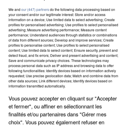
We and
our (447) partners
do the following data processing based on
your consent and/or our legitimate interest: Store and/or access
information on a device; Use limited data to select advertising; Create
profiles for personalised advertising; Use profiles to select personalised
advertising; Measure advertising performance; Measure content
performance; Understand audiences through statistics or combinations
of data from different sources; Develop and improve services; Create
profiles to personalise content; Use profiles to select personalised
content; Use limited data to select content; Ensure security, prevent and
detect fraud, and fix errors; Deliver and present advertising and content;
Save and communicate privacy choices. These technologies may
process personal data such as IP address and browsing data to offer
following functionalities: Identify devices based on information actively
requested; Use precise geolocation data; Match and combine data from
other data sources; Link different devices; Identify devices based on
information transmitted automatically.
Vous pouvez accepter en cliquant sur "Accepter
APRÈS TOUTES CES CANICULES, LES REFUGES
et fermer", ou affiner en sélectionnant les
DE FAUNE SAUVAGE SONT...
finalités et/ou partenaires dans "Gérer mes
choix". Vous pouvez également refuser en