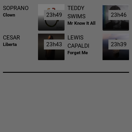
SOPRANO
TEDDY
23h49
23h49
23h46
23h46
Clown
SWIMS
Mr Know It All
CESAR
LEWIS
23h43
23h43
23h39
23h39
Liberta
CAPALDI
Forget Me