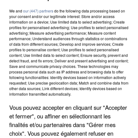
We and
our (447) partners
do the following data processing based on
your consent and/or our legitimate interest: Store and/or access
information on a device; Use limited data to select advertising; Create
profiles for personalised advertising; Use profiles to select personalised
advertising; Measure advertising performance; Measure content
performance; Understand audiences through statistics or combinations
of data from different sources; Develop and improve services; Create
profiles to personalise content; Use profiles to select personalised
content; Use limited data to select content; Ensure security, prevent and
detect fraud, and fix errors; Deliver and present advertising and content;
Save and communicate privacy choices. These technologies may
process personal data such as IP address and browsing data to offer
following functionalities: Identify devices based on information actively
requested; Use precise geolocation data; Match and combine data from
other data sources; Link different devices; Identify devices based on
information transmitted automatically.
APRÈS TOUTES CES CANICULES, LES REFUGES
Vous pouvez accepter en cliquant sur "Accepter
DE FAUNE SAUVAGE SONT...
et fermer", ou affiner en sélectionnant les
finalités et/ou partenaires dans "Gérer mes
choix". Vous pouvez également refuser en