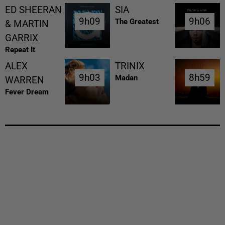
ED SHEERAN
SIA
9h09
9h09
9h06
9h06
The Greatest
& MARTIN
GARRIX
Repeat It
ALEX
TRINIX
9h03
9h03
8h59
8h59
Madan
WARREN
Fever Dream