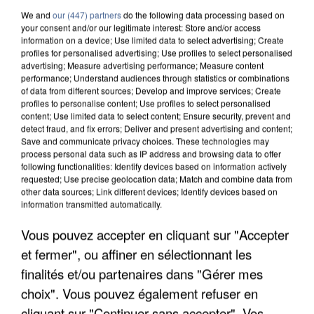
We and
our (447) partners
do the following data processing based on
your consent and/or our legitimate interest: Store and/or access
information on a device; Use limited data to select advertising; Create
profiles for personalised advertising; Use profiles to select personalised
advertising; Measure advertising performance; Measure content
performance; Understand audiences through statistics or combinations
of data from different sources; Develop and improve services; Create
profiles to personalise content; Use profiles to select personalised
content; Use limited data to select content; Ensure security, prevent and
detect fraud, and fix errors; Deliver and present advertising and content;
Save and communicate privacy choices. These technologies may
process personal data such as IP address and browsing data to offer
following functionalities: Identify devices based on information actively
requested; Use precise geolocation data; Match and combine data from
other data sources; Link different devices; Identify devices based on
information transmitted automatically.
APRÈS TOUTES CES CANICULES, LES REFUGES
Vous pouvez accepter en cliquant sur "Accepter
DE FAUNE SAUVAGE SONT...
et fermer", ou affiner en sélectionnant les
finalités et/ou partenaires dans "Gérer mes
choix". Vous pouvez également refuser en
cliquant sur "Continuer sans accepter". Vos