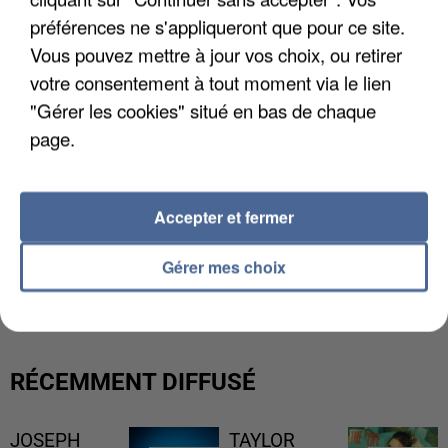
préférences ne s'appliqueront que pour ce site.
Vous pouvez mettre à jour vos choix, ou retirer
votre consentement à tout moment via le lien
"Gérer les cookies" situé en bas de chaque
page.
Accepter et fermer
L’UN DES FONDATEURS SUPPOSÉS DE LA DZ
Gérer mes choix
MAFIA INTERPELLÉ EN ALGÉRIE
RÉCEMMENT DIFFUSÉ
JOSEPH
TAYLOR