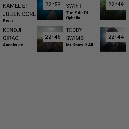
22h53
22h53
22h49
22h49
KAMEL ET
SWIFT
The Fate Of
JULIEN DORE
Ophelia
Beau
KENDJI
TEDDY
22h46
22h46
22h44
22h44
GIRAC
SWIMS
Andalouse
Mr Know It All