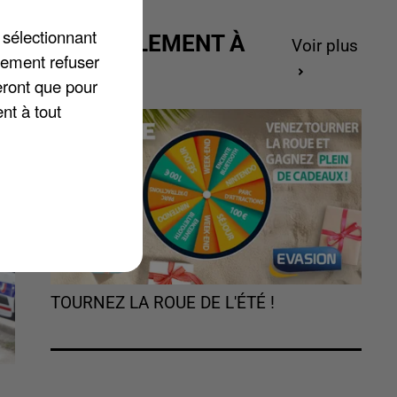
 sélectionnant
ACTUELLEMENT À
Voir plus
me
lement refuser
GAGNER
s
eront que pour
nt à tout
TOURNEZ LA ROUE DE L'ÉTÉ !