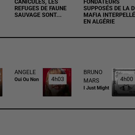
CANICULES, LES
FONDATEURS
REFUGES DE FAUNE
SUPPOSÉS DE LA D
SAUVAGE SONT...
MAFIA INTERPELL
EN ALGÉRIE
ANGELE
BRUNO
4h03
4h03
4h00
4h00
Oui Ou Non
MARS
I Just Might