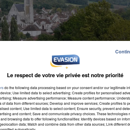
Contin
Le respect de votre vie privée est notre priorité
ers
do the following data processing based on your consent and/or our legitimate int
device; Use limited data to select advertising; Create profiles for personalised adver
vertising; Measure advertising performance; Measure content performance; Unders
ns of data from different sources; Develop and improve services; Create profiles to 
alised content; Use limited data to select content; Ensure security, prevent and detect
ertising and content; Save and communicate privacy choices. These technologies
and browsing data to offer following functionalities: Identify devices based on infor
eolocation data; Match and combine data from other data sources; Link different de
 Découvrez par exemple le Pressoir à pommes de Beton
nsmitted automatically.