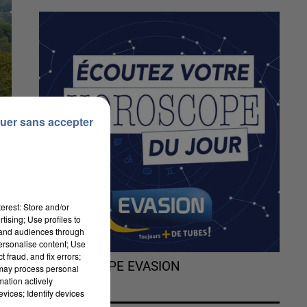
uer sans accepter
erest: Store and/or
tising; Use profiles to
tand audiences through
personalise content; Use
 fraud, and fix errors;
L'HOROSCOPE EVASION
 may process personal
mation actively
vices; Identify devices
-