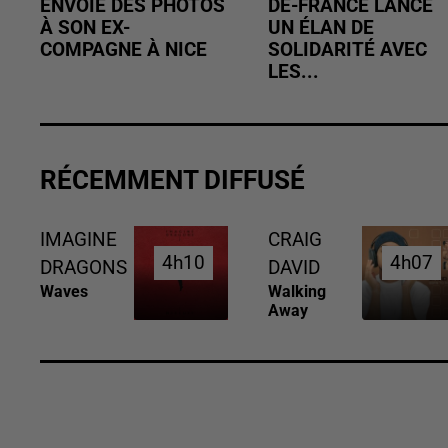
ENVOIE DES PHOTOS
DE-FRANCE LANCE
À SON EX-
UN ÉLAN DE
COMPAGNE À NICE
SOLIDARITÉ AVEC
LES...
RÉCEMMENT DIFFUSÉ
IMAGINE
CRAIG
4h10
4h10
4h07
4h07
DRAGONS
DAVID
Waves
Walking
Away