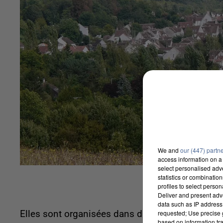
We and
our (447) partn
access information on a 
select personalised ad
statistics or combinatio
profiles to select person
Deliver and present adv
data such as IP address 
requested; Use precise g
Elles sont organisées dans différentes villes.
based on information tra