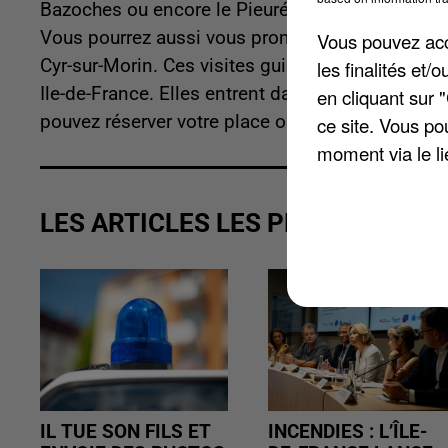
Bazoches ou encore le Pieuré Saint-Ayoul de Pro
Vous pourrez aussi vous promener également à La
Vous pouvez acce
Cyr-sur-Morin. Ces visites guidées sont organis
les finalités et
Ile-de-France. Elles entrent dans le cadre de l'o
en cliquant sur 
pouvez réserver votre place ou avoir plus de re
ce site. Vous po
moment via le li
LES ARTICLES LES PLUS VUS
IL TUE SON FILS ET
INCENDIES : L’ÎLE-