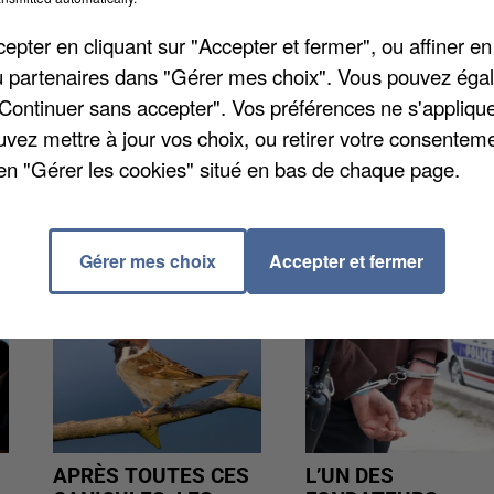
vins et le village médiéval de Donnemarie-Dontilly.
 Ferté-Gaucher ou encore Bray-sur-Seine, et Saint-
pter en cliquant sur "Accepter et fermer", ou affiner en
ées en partenariat avec le Comité Régional du Touris
/ou partenaires dans "Gérer mes choix". Vous pouvez éga
pération « 1.500 visites guidées à Paris Région ». Vou
"Continuer sans accepter". Vos préférences ne s'appliqu
nseignements en appelant le 01.64.60.26.26.
uvez mettre à jour vos choix, ou retirer votre consenteme
en "Gérer les cookies" situé en bas de chaque page.
Gérer mes choix
Accepter et fermer
APRÈS TOUTES CES
L’UN DES