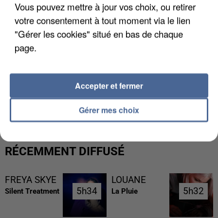
Vous pouvez mettre à jour vos choix, ou retirer
votre consentement à tout moment via le lien
"Gérer les cookies" situé en bas de chaque
page.
Accepter et fermer
L’UN DES FONDATEURS SUPPOSÉS DE LA DZ
MAFIA INTERPELLÉ EN ALGÉRIE
Gérer mes choix
RÉCEMMENT DIFFUSÉ
FREYA SKYE
LOUANE
5h34
5h34
5h32
5h32
Silent Treatment
La Pluie