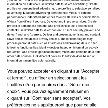
information on a device; Use limited data to select advertising; Create
profiles for personalised advertising; Use profiles to select personalised
advertising; Measure advertising performance; Measure content
performance; Understand audiences through statistics or combinations
of data from different sources; Develop and improve services; Create
profiles to personalise content; Use profiles to select personalised
content; Use limited data to select content; Ensure security, prevent and
detect fraud, and fix errors; Deliver and present advertising and content;
Save and communicate privacy choices. These technologies may
process personal data such as IP address and browsing data to offer
following functionalities: Identify devices based on information actively
requested; Use precise geolocation data; Match and combine data from
other data sources; Link different devices; Identify devices based on
APRÈS TOUTES CES CANICULES, LES REFUGES
information transmitted automatically.
DE FAUNE SAUVAGE SONT...
Vous pouvez accepter en cliquant sur "Accepter
et fermer", ou affiner en sélectionnant les
finalités et/ou partenaires dans "Gérer mes
choix". Vous pouvez également refuser en
cliquant sur "Continuer sans accepter". Vos
préférences ne s'appliqueront que pour ce site.