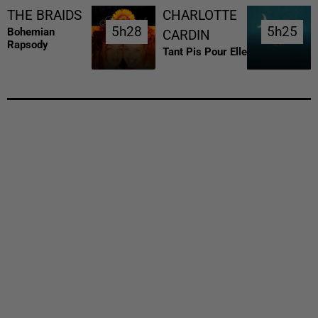
THE BRAIDS
CHARLOTTE
5h28
5h28
5h25
5h25
Bohemian
CARDIN
Rapsody
Tant Pis Pour Elle