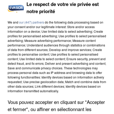
Le respect de votre vie privée est
notre priorité
UNE TOURISTE DE L’OISE EMPORTÉE PAR UNE
We and
our (447) partners
do the following data processing based on
COULÉE DE BOUE EN HAUTE-SAVOIE
your consent and/or our legitimate interest: Store and/or access
information on a device; Use limited data to select advertising; Create
profiles for personalised advertising; Use profiles to select personalised
advertising; Measure advertising performance; Measure content
performance; Understand audiences through statistics or combinations
of data from different sources; Develop and improve services; Create
profiles to personalise content; Use profiles to select personalised
content; Use limited data to select content; Ensure security, prevent and
detect fraud, and fix errors; Deliver and present advertising and content;
Save and communicate privacy choices. These technologies may
process personal data such as IP address and browsing data to offer
following functionalities: Identify devices based on information actively
requested; Use precise geolocation data; Match and combine data from
other data sources; Link different devices; Identify devices based on
information transmitted automatically.
Vous pouvez accepter en cliquant sur "Accepter
et fermer", ou affiner en sélectionnant les