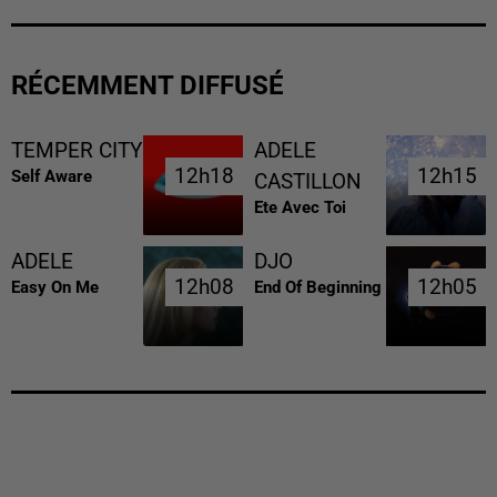
RÉCEMMENT DIFFUSÉ
TEMPER CITY
ADELE
12h18
12h18
12h15
12h15
Self Aware
CASTILLON
Ete Avec Toi
ADELE
DJO
12h08
12h08
12h05
12h05
Easy On Me
End Of Beginning