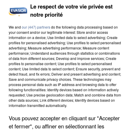
Le respect de votre vie privée est
notre priorité
UN SECOND CADRE DE LA DZ MAFIA
We and
our (447) partners
do the following data processing based on
INTERPELLÉ EN ALGÉRIE
your consent and/or our legitimate interest: Store and/or access
information on a device; Use limited data to select advertising; Create
profiles for personalised advertising; Use profiles to select personalised
advertising; Measure advertising performance; Measure content
performance; Understand audiences through statistics or combinations
of data from different sources; Develop and improve services; Create
profiles to personalise content; Use profiles to select personalised
content; Use limited data to select content; Ensure security, prevent and
detect fraud, and fix errors; Deliver and present advertising and content;
Save and communicate privacy choices. These technologies may
process personal data such as IP address and browsing data to offer
following functionalities: Identify devices based on information actively
requested; Use precise geolocation data; Match and combine data from
other data sources; Link different devices; Identify devices based on
information transmitted automatically.
Vous pouvez accepter en cliquant sur "Accepter
et fermer", ou affiner en sélectionnant les