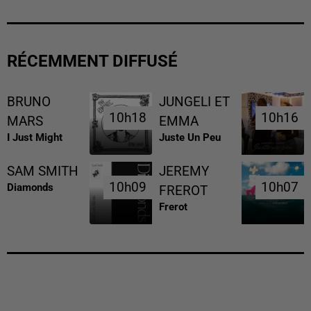
RÉCEMMENT DIFFUSÉ
BRUNO
JUNGELI ET
10h18
10h18
10h16
10h16
MARS
EMMA
I Just Might
Juste Un Peu
SAM SMITH
JEREMY
10h09
10h09
10h07
10h07
Diamonds
FREROT
Frerot