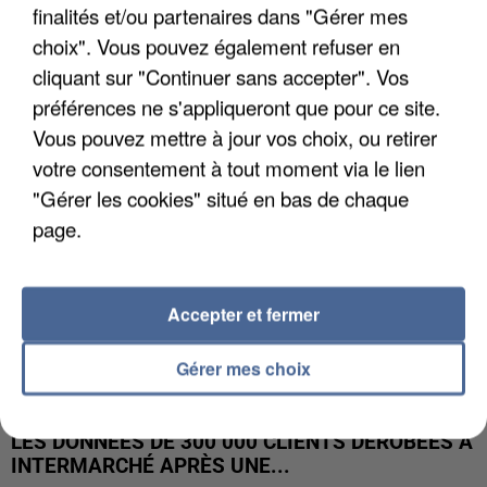
finalités et/ou partenaires dans "Gérer mes
UNE TOURISTE DE L’OISE EMPORTÉE PAR UNE
choix". Vous pouvez également refuser en
COULÉE DE BOUE EN HAUTE-SAVOIE
cliquant sur "Continuer sans accepter". Vos
préférences ne s'appliqueront que pour ce site.
Vous pouvez mettre à jour vos choix, ou retirer
votre consentement à tout moment via le lien
"Gérer les cookies" situé en bas de chaque
page.
Accepter et fermer
Gérer mes choix
LES DONNÉES DE 300 000 CLIENTS DÉROBÉES À
INTERMARCHÉ APRÈS UNE...