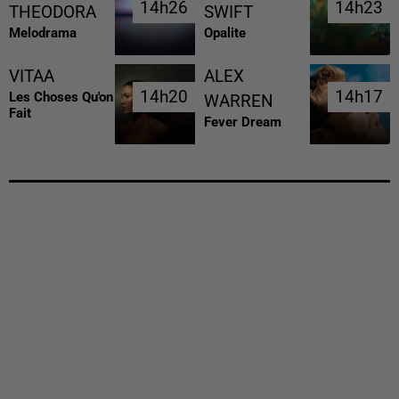
14h26
14h26
14h23
14h23
THEODORA
SWIFT
Melodrama
Opalite
VITAA
ALEX
14h20
14h20
14h17
14h17
Les Choses Qu'on
WARREN
Fait
Fever Dream