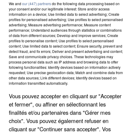
We and
our (447) partners
do the following data processing based on
your consent and/or our legitimate interest: Store and/or access
information on a device; Use limited data to select advertising; Create
profiles for personalised advertising; Use profiles to select personalised
advertising; Measure advertising performance; Measure content
performance; Understand audiences through statistics or combinations
of data from different sources; Develop and improve services; Create
profiles to personalise content; Use profiles to select personalised
content; Use limited data to select content; Ensure security, prevent and
detect fraud, and fix errors; Deliver and present advertising and content;
Save and communicate privacy choices. These technologies may
process personal data such as IP address and browsing data to offer
following functionalities: Identify devices based on information actively
requested; Use precise geolocation data; Match and combine data from
other data sources; Link different devices; Identify devices based on
information transmitted automatically.
Vous pouvez accepter en cliquant sur "Accepter
LES DONNÉES DE 300 000 CLIENTS DÉROBÉES À
et fermer", ou affiner en sélectionnant les
INTERMARCHÉ APRÈS UNE...
finalités et/ou partenaires dans "Gérer mes
choix". Vous pouvez également refuser en
cliquant sur "Continuer sans accepter". Vos