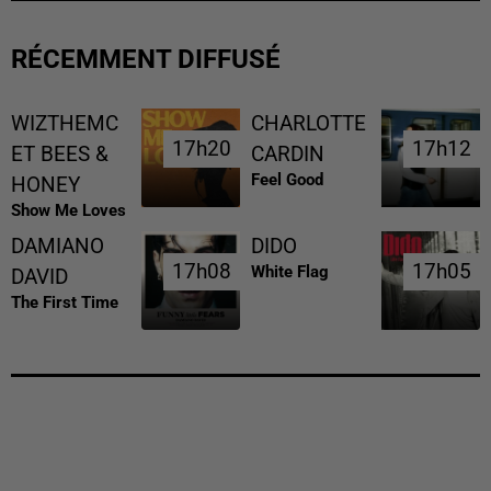
RÉCEMMENT DIFFUSÉ
WIZTHEMC
CHARLOTTE
17h20
17h20
17h12
17h12
ET BEES &
CARDIN
Feel Good
HONEY
Show Me Loves
DAMIANO
DIDO
17h08
17h08
17h05
17h05
White Flag
DAVID
The First Time