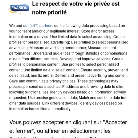
Le respect de votre vie privée est
notre priorité
INCENDIES : L’ÎLE-DE-FRANCE LANCE UN ÉLAN
DE SOLIDARITÉ AVEC LES...
We and
our (447) partners
do the following data processing based on
your consent and/or our legitimate interest: Store and/or access
information on a device; Use limited data to select advertising; Create
profiles for personalised advertising; Use profiles to select personalised
advertising; Measure advertising performance; Measure content
performance; Understand audiences through statistics or combinations
of data from different sources; Develop and improve services; Create
profiles to personalise content; Use profiles to select personalised
content; Use limited data to select content; Ensure security, prevent and
detect fraud, and fix errors; Deliver and present advertising and content;
Save and communicate privacy choices. These technologies may
process personal data such as IP address and browsing data to offer
following functionalities: Identify devices based on information actively
requested; Use precise geolocation data; Match and combine data from
other data sources; Link different devices; Identify devices based on
information transmitted automatically.
Vous pouvez accepter en cliquant sur "Accepter
et fermer", ou affiner en sélectionnant les
APRÈS TOUTES CES CANICULES, LES REFUGES