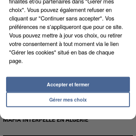
finalités et/ou partenaires dans "Gérer mes
DE FAUNE SAUVAGE SONT...
choix". Vous pouvez également refuser en
cliquant sur "Continuer sans accepter". Vos
préférences ne s'appliqueront que pour ce site.
Vous pouvez mettre à jour vos choix, ou retirer
votre consentement à tout moment via le lien
"Gérer les cookies" situé en bas de chaque
page.
Accepter et fermer
Gérer mes choix
L’UN DES FONDATEURS SUPPOSÉS DE LA DZ
MAFIA INTERPELLÉ EN ALGÉRIE