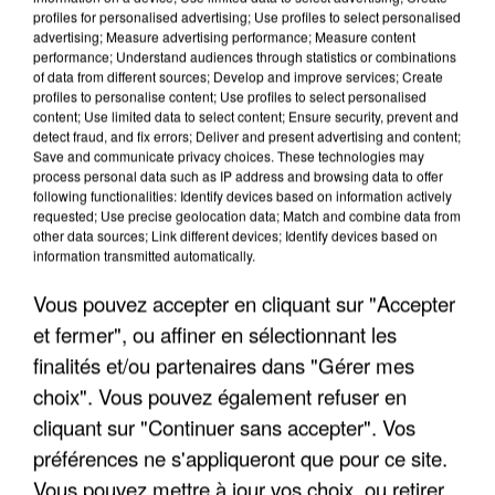
profiles for personalised advertising; Use profiles to select personalised
advertising; Measure advertising performance; Measure content
performance; Understand audiences through statistics or combinations
of data from different sources; Develop and improve services; Create
profiles to personalise content; Use profiles to select personalised
content; Use limited data to select content; Ensure security, prevent and
detect fraud, and fix errors; Deliver and present advertising and content;
Save and communicate privacy choices. These technologies may
process personal data such as IP address and browsing data to offer
following functionalities: Identify devices based on information actively
requested; Use precise geolocation data; Match and combine data from
UN SECOND CADRE DE LA DZ MAFIA
other data sources; Link different devices; Identify devices based on
INTERPELLÉ EN ALGÉRIE
information transmitted automatically.
Vous pouvez accepter en cliquant sur "Accepter
et fermer", ou affiner en sélectionnant les
finalités et/ou partenaires dans "Gérer mes
choix". Vous pouvez également refuser en
cliquant sur "Continuer sans accepter". Vos
préférences ne s'appliqueront que pour ce site.
Vous pouvez mettre à jour vos choix, ou retirer