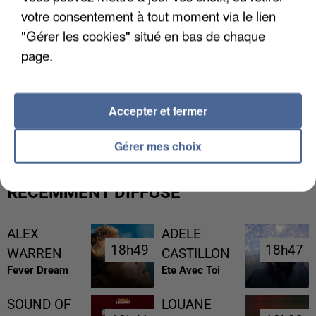
votre consentement à tout moment via le lien
"Gérer les cookies" situé en bas de chaque
page.
UNE TOURISTE DE L’OISE EMPORTÉE PAR UNE
Accepter et fermer
COULÉE DE BOUE EN HAUTE-SAVOIE
Gérer mes choix
RÉCEMMENT DIFFUSÉ
ALEX
ADELE
18h49
18h49
18h47
18h47
WARREN
CASTILLON
Fever Dream
Ete Avec Toi
SOUND OF
LOUANE