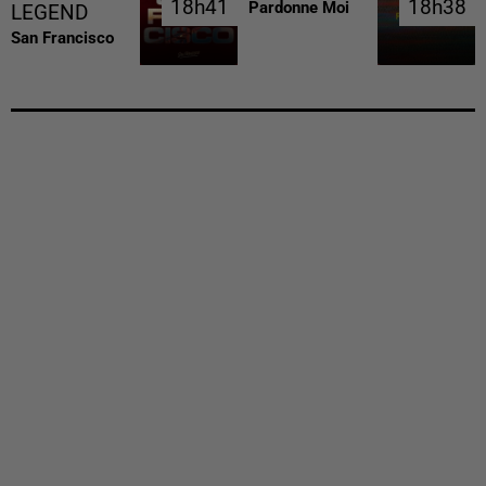
18h41
18h41
18h38
18h38
Pardonne Moi
LEGEND
San Francisco