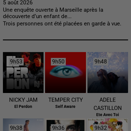
5 août 2026
Une enquête ouverte à Marseille après la
découverte d’un enfant de...
Trois personnes ont été placées en garde à vue.
9h53
9h53
9h50
9h50
9h48
9h48
NICKY JAM
TEMPER CITY
ADELE
El Perdon
Self Aware
CASTILLON
Ete Avec Toi
9h38
9h38
9h36
9h36
9h32
9h32