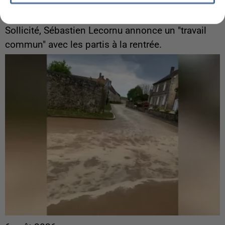
Gabriel Attal et Raphaël Glucksmann visés par des
ingérences...
Sollicité, Sébastien Lecornu annonce un "travail
commun" avec les partis à la rentrée.