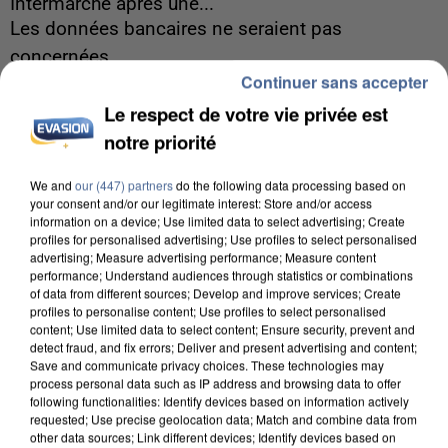
Intermarché après une...
Les données bancaires ne seraient pas
concernées.
Continuer sans accepter
Le respect de votre vie privée est
notre priorité
We and
our (447) partners
do the following data processing based on
your consent and/or our legitimate interest: Store and/or access
information on a device; Use limited data to select advertising; Create
profiles for personalised advertising; Use profiles to select personalised
advertising; Measure advertising performance; Measure content
performance; Understand audiences through statistics or combinations
of data from different sources; Develop and improve services; Create
profiles to personalise content; Use profiles to select personalised
content; Use limited data to select content; Ensure security, prevent and
detect fraud, and fix errors; Deliver and present advertising and content;
Save and communicate privacy choices. These technologies may
process personal data such as IP address and browsing data to offer
following functionalities: Identify devices based on information actively
requested; Use precise geolocation data; Match and combine data from
7 août 2026
other data sources; Link different devices; Identify devices based on
Un second cadre de la DZ Mafia interpellé en