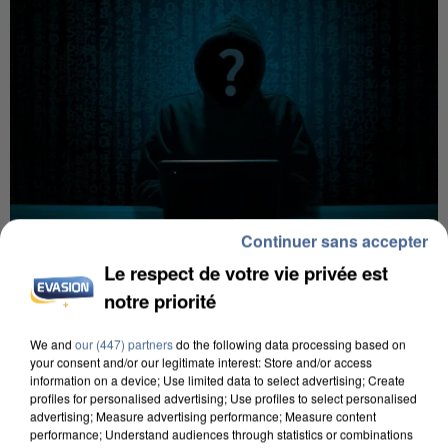
Continuer sans accepter
Le respect de votre vie privée est
notre priorité
7 août 2026
Les données de 300 000 clients dérobées à
We and
our (447) partners
do the following data processing based on
Intermarché après une...
your consent and/or our legitimate interest: Store and/or access
Les données bancaires ne seraient pas
information on a device; Use limited data to select advertising; Create
profiles for personalised advertising; Use profiles to select personalised
concernées.
advertising; Measure advertising performance; Measure content
performance; Understand audiences through statistics or combinations