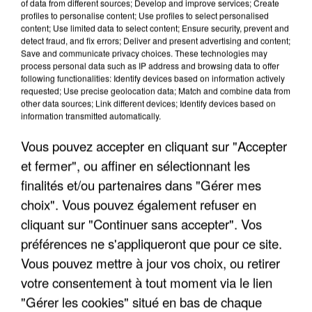
of data from different sources; Develop and improve services; Create
profiles to personalise content; Use profiles to select personalised
content; Use limited data to select content; Ensure security, prevent and
detect fraud, and fix errors; Deliver and present advertising and content;
Save and communicate privacy choices. These technologies may
process personal data such as IP address and browsing data to offer
following functionalities: Identify devices based on information actively
requested; Use precise geolocation data; Match and combine data from
other data sources; Link different devices; Identify devices based on
information transmitted automatically.
Vous pouvez accepter en cliquant sur "Accepter
et fermer", ou affiner en sélectionnant les
finalités et/ou partenaires dans "Gérer mes
choix". Vous pouvez également refuser en
cliquant sur "Continuer sans accepter". Vos
7 août 2026
Un second cadre de la DZ Mafia interpellé en
préférences ne s'appliqueront que pour ce site.
Algérie
Vous pouvez mettre à jour vos choix, ou retirer
Un cofondateur du réseau avait été interpellé
votre consentement à tout moment via le lien
quelques jours plus tôt.
"Gérer les cookies" situé en bas de chaque