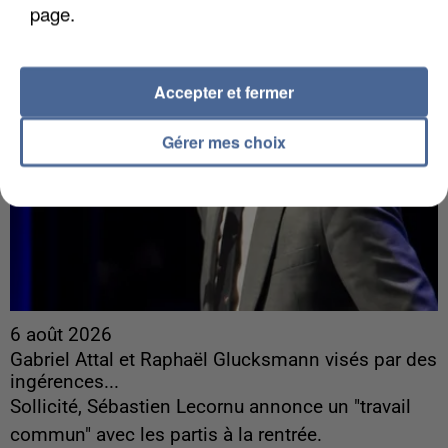
page.
Accepter et fermer
Gérer mes choix
6 août 2026
Gabriel Attal et Raphaël Glucksmann visés par des
ingérences...
Sollicité, Sébastien Lecornu annonce un "travail
commun" avec les partis à la rentrée.