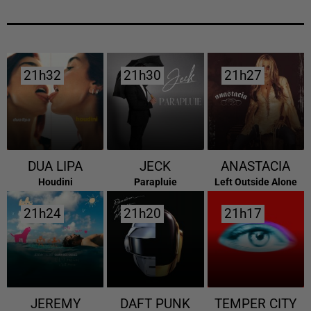
21h32
21h32
21h30
21h30
21h27
21h27
DUA LIPA
JECK
ANASTACIA
Houdini
Parapluie
Left Outside Alone
21h24
21h24
21h20
21h20
21h17
21h17
JEREMY
DAFT PUNK
TEMPER CITY