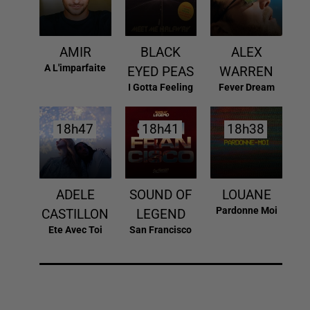
AMIR
BLACK
ALEX
A L'imparfaite
EYED PEAS
WARREN
I Gotta Feeling
Fever Dream
18h47
18h47
18h41
18h41
18h38
18h38
ADELE
SOUND OF
LOUANE
Pardonne Moi
CASTILLON
LEGEND
Ete Avec Toi
San Francisco