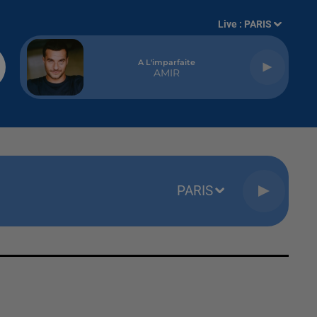
Live :
PARIS
A L'imparfaite
AMIR
PARIS