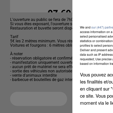
L'ouverture au public se fera de 7h00 à 18h00.
Si vous êtes exposant, l'ouverture se fait à partir de 6h00.
We and
our (447) partn
Restauration et buvette seront disponibles toute la journée
access information on a 
select personalised ad
Tarif
5€ les 2 mètres minimum. Vous réservez ainsi par 2,4,6,8,.
statistics or combinatio
Voitures et fourgons : 6 mètres obligatoires
profiles to select person
Deliver and present adv
À noter
data such as IP address 
- réservation obligatoire et confirmée à réception de votre 
requested; Use precise g
- manifestation uniquement ouverte aux particuliers
based on information tra
- aucun prêt de matériel ne sera effectué pour l'agenceme
- sortie des véhicules non autorisée avant 17h
Vous pouvez acce
- vente d'animaux interdite
les finalités et
en cliquant sur 
ce site. Vous po
Ajouter à votre calendrier
moment via le li