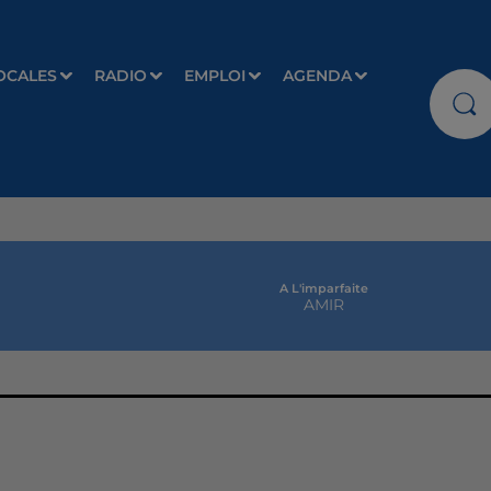
OCALES
RADIO
EMPLOI
AGENDA
A L'imparfaite
AMIR