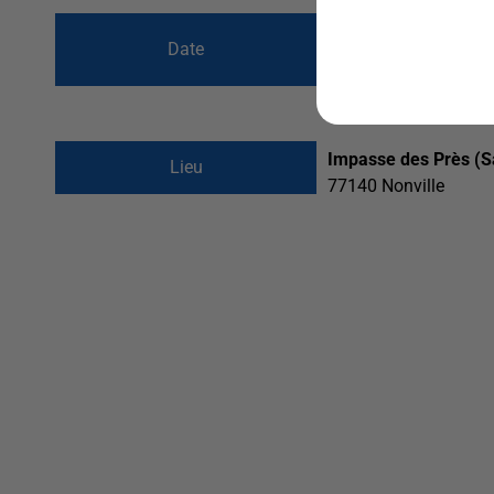
du
14 mai 2023 à
Date
au
14 mai 2023 à
Impasse des Près (Sa
Lieu
77140
Nonville