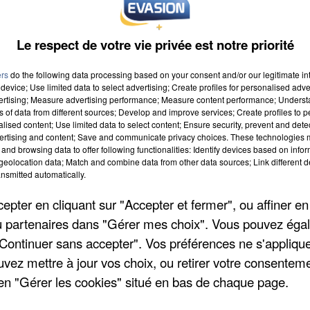
Le respect de votre vie privée est notre priorité
 Un apéritif ou un café de bienvenue vous sera offert.
ers
do the following data processing based on your consent and/or our legitimate int
 sur place.
device; Use limited data to select advertising; Create profiles for personalised adver
vertising; Measure advertising performance; Measure content performance; Unders
..mètres.
ns of data from different sources; Develop and improve services; Create profiles to 
alised content; Use limited data to select content; Ensure security, prevent and detect
ertising and content; Save and communicate privacy choices. These technologies
and browsing data to offer following functionalities: Identify devices based on infor
règlement.
eolocation data; Match and combine data from other data sources; Link different de
nsmitted automatically.
nt des stands
pter en cliquant sur "Accepter et fermer", ou affiner en
/ou partenaires dans "Gérer mes choix". Vous pouvez éga
"Continuer sans accepter". Vos préférences ne s'appliqu
uvez mettre à jour vos choix, ou retirer votre consenteme
en "Gérer les cookies" situé en bas de chaque page.