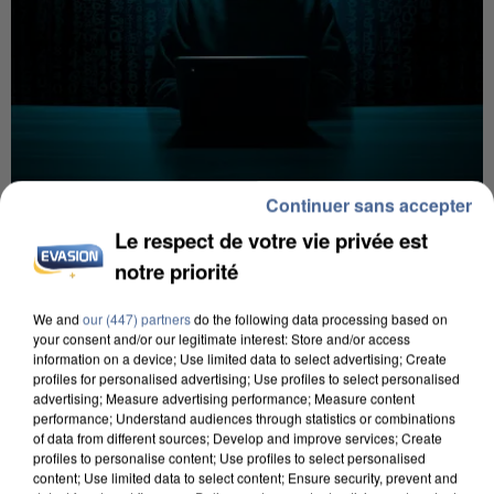
Continuer sans accepter
7 août 2026
Le respect de votre vie privée est
Les données de 300 000 clients dérobées à
Intermarché après une...
notre priorité
Les données bancaires ne seraient pas
We and
our (447) partners
do the following data processing based on
concernées.
your consent and/or our legitimate interest: Store and/or access
information on a device; Use limited data to select advertising; Create
profiles for personalised advertising; Use profiles to select personalised
advertising; Measure advertising performance; Measure content
performance; Understand audiences through statistics or combinations
of data from different sources; Develop and improve services; Create
profiles to personalise content; Use profiles to select personalised
content; Use limited data to select content; Ensure security, prevent and