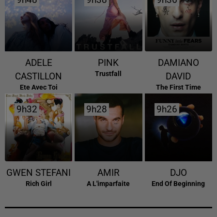
ADELE
PINK
DAMIANO
Trustfall
CASTILLON
DAVID
Ete Avec Toi
The First Time
9h32
9h32
9h28
9h28
9h26
9h26
GWEN STEFANI
AMIR
DJO
Rich Girl
A L'imparfaite
End Of Beginning