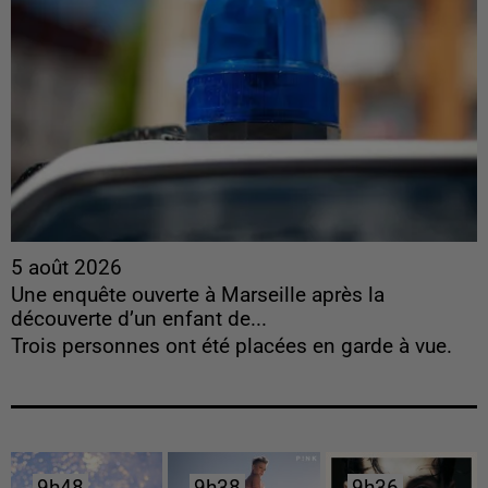
5 août 2026
Une enquête ouverte à Marseille après la
découverte d’un enfant de...
Trois personnes ont été placées en garde à vue.
9h48
9h48
9h38
9h38
9h36
9h36