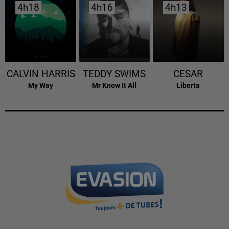
4h18
4h18
4h16
4h16
4h13
4h13
CALVIN HARRIS
TEDDY SWIMS
CESAR
My Way
Mr Know It All
Liberta