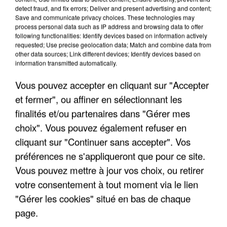
Intermarché après une...
detect fraud, and fix errors; Deliver and present advertising and content;
Save and communicate privacy choices. These technologies may
Les données bancaires ne seraient pas
process personal data such as IP address and browsing data to offer
concernées.
following functionalities: Identify devices based on information actively
requested; Use precise geolocation data; Match and combine data from
other data sources; Link different devices; Identify devices based on
information transmitted automatically.
Vous pouvez accepter en cliquant sur "Accepter
et fermer", ou affiner en sélectionnant les
finalités et/ou partenaires dans "Gérer mes
choix". Vous pouvez également refuser en
cliquant sur "Continuer sans accepter". Vos
préférences ne s'appliqueront que pour ce site.
Vous pouvez mettre à jour vos choix, ou retirer
votre consentement à tout moment via le lien
"Gérer les cookies" situé en bas de chaque
page.
7 août 2026