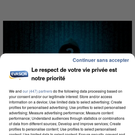
Continuer sans accepter
Le respect de votre vie privée est
notre priorité
We and
our (447) partners
do the following data processing based on
your consent and/or our legitimate interest: Store and/or access
information on a device; Use limited data to select advertising; Create
profiles for personalised advertising; Use profiles to select personalised
advertising; Measure advertising performance; Measure content
performance; Understand audiences through statistics or combinations
of data from different sources; Develop and improve services; Create
7 août 2026
profiles to personalise content; Use profiles to select personalised
Les données de 300 000 clients dérobées à
content; Use limited data to select content; Ensure security, prevent and