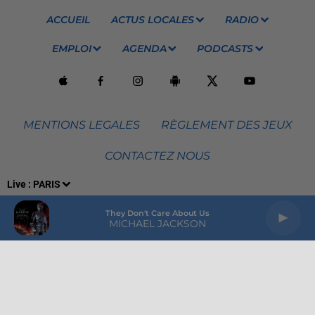
ACCUEIL
ACTUS LOCALES
RADIO
EMPLOI
AGENDA
PODCASTS
MENTIONS LEGALES
RÈGLEMENT DES JEUX
CONTACTEZ NOUS
Live :
PARIS
VOTRE PUBLICITÉ SUR EVASION
GROUPE HPI
They Don't Care About Us
Plan du site
MICHAEL JACKSON
Archives
2026
2025
2024
2023
2022