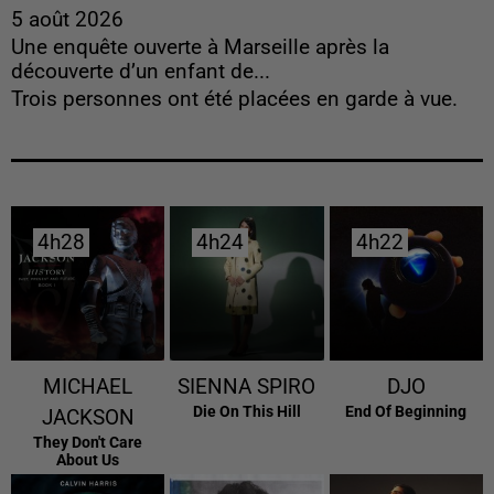
5 août 2026
Une enquête ouverte à Marseille après la
découverte d’un enfant de...
Trois personnes ont été placées en garde à vue.
4h28
4h28
4h24
4h24
4h22
4h22
MICHAEL
SIENNA SPIRO
DJO
Die On This Hill
End Of Beginning
JACKSON
They Don't Care
About Us