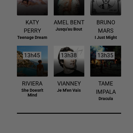
KATY
AMEL BENT
BRUNO
Jusqu'au Bout
PERRY
MARS
Teenage Dream
I Just Might
13h45
13h45
13h38
13h38
13h35
13h35
RIVIERA
VIANNEY
TAME
She Doesn't
Je M'en Vais
IMPALA
Mind
Dracula