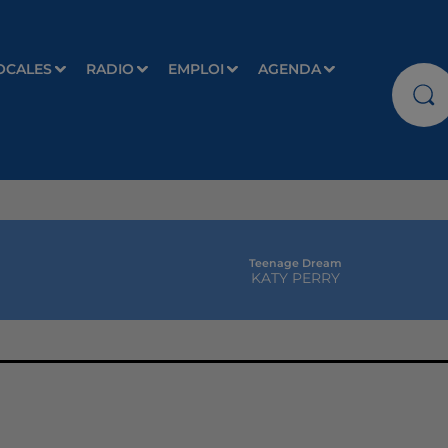
OCALES
RADIO
EMPLOI
AGENDA
Teenage Dream
KATY PERRY