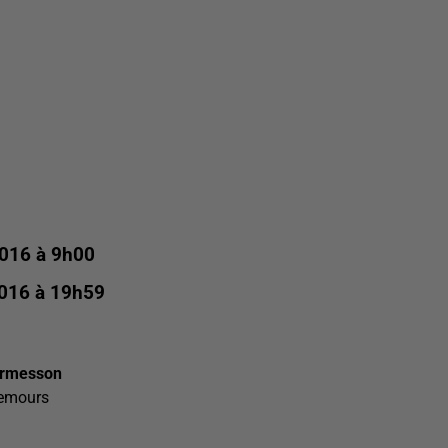
016 à 9h00
016 à 19h59
Ormesson
Nemours