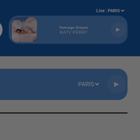
Live :
PARIS
Teenage Dream
KATY PERRY
PARIS