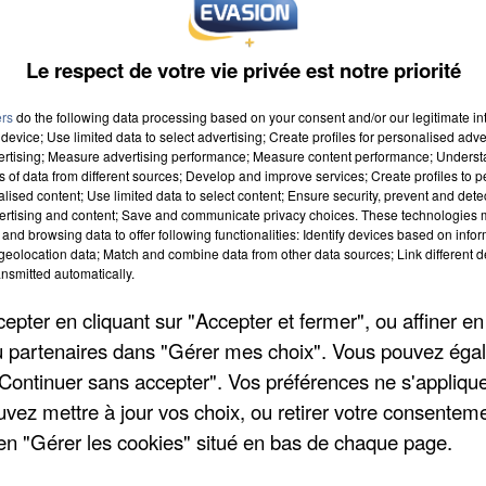
Le respect de votre vie privée est notre priorité
ers
do the following data processing based on your consent and/or our legitimate int
device; Use limited data to select advertising; Create profiles for personalised adver
vertising; Measure advertising performance; Measure content performance; Unders
ns of data from different sources; Develop and improve services; Create profiles to 
alised content; Use limited data to select content; Ensure security, prevent and detect
ertising and content; Save and communicate privacy choices. These technologies
and browsing data to offer following functionalities: Identify devices based on infor
eolocation data; Match and combine data from other data sources; Link different de
nsmitted automatically.
pter en cliquant sur "Accepter et fermer", ou affiner en
/ou partenaires dans "Gérer mes choix". Vous pouvez éga
"Continuer sans accepter". Vos préférences ne s'appliqu
uvez mettre à jour vos choix, ou retirer votre consenteme
en "Gérer les cookies" situé en bas de chaque page.