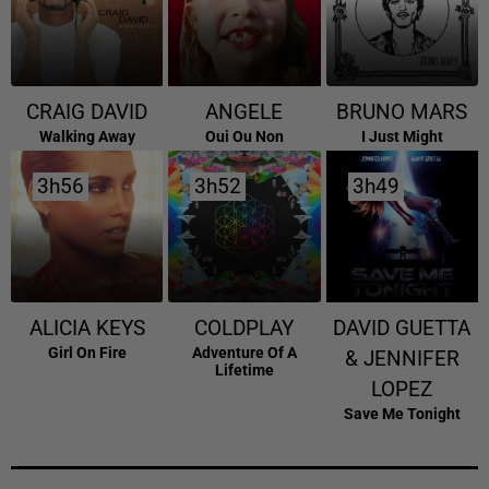
CRAIG DAVID
ANGELE
BRUNO MARS
Walking Away
Oui Ou Non
I Just Might
3h56
3h56
3h52
3h52
3h49
3h49
ALICIA KEYS
COLDPLAY
DAVID GUETTA
Girl On Fire
Adventure Of A
& JENNIFER
Lifetime
LOPEZ
Save Me Tonight