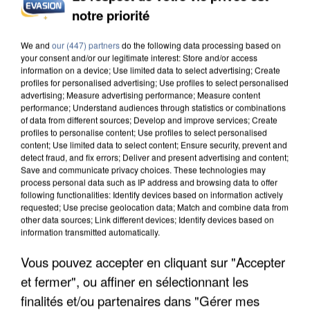
notre priorité
We and
our (447) partners
do the following data processing based on
your consent and/or our legitimate interest: Store and/or access
information on a device; Use limited data to select advertising; Create
profiles for personalised advertising; Use profiles to select personalised
advertising; Measure advertising performance; Measure content
performance; Understand audiences through statistics or combinations
of data from different sources; Develop and improve services; Create
5 août 2026
profiles to personalise content; Use profiles to select personalised
content; Use limited data to select content; Ensure security, prevent and
L’un des fondateurs supposés de la DZ Mafia
detect fraud, and fix errors; Deliver and present advertising and content;
interpellé en Algérie
Save and communicate privacy choices. These technologies may
Il est soupçonné d'y avoir mené ses opérations en
process personal data such as IP address and browsing data to offer
following functionalities: Identify devices based on information actively
France.
requested; Use precise geolocation data; Match and combine data from
other data sources; Link different devices; Identify devices based on
information transmitted automatically.
Vous pouvez accepter en cliquant sur "Accepter
et fermer", ou affiner en sélectionnant les
finalités et/ou partenaires dans "Gérer mes