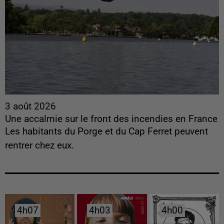
3 août 2026
Une accalmie sur le front des incendies en France
Les habitants du Porge et du Cap Ferret peuvent
rentrer chez eux.
4h07
4h07
4h03
4h03
4h00
4h00