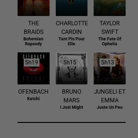
THE
CHARLOTTE
TAYLOR
BRAIDS
CARDIN
SWIFT
Bohemian
Tant Pis Pour
The Fate Of
Rapsody
Elle
Ophelia
5h19
5h19
5h15
5h15
5h13
5h13
OFENBACH
BRUNO
JUNGELI ET
Katchi
MARS
EMMA
I Just Might
Juste Un Peu