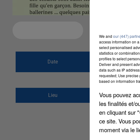
Ajouter à votre calendrier
We and
our (447) partn
access information on a 
select personalised ad
statistics or combinatio
du
19 mai 2019 à
profiles to select person
Date
Deliver and present adv
au
19 mai 2019 à
data such as IP address 
requested; Use precise g
based on information tra
31 rue de l&#039;égl
Vous pouvez acce
Lieu
77870
VULAINES SU
les finalités et
en cliquant sur 
ce site. Vous po
moment via le li