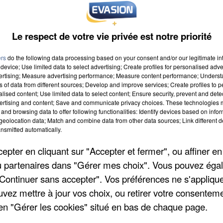
Le respect de votre vie privée est notre priorité
ers
do the following data processing based on your consent and/or our legitimate int
device; Use limited data to select advertising; Create profiles for personalised adver
vertising; Measure advertising performance; Measure content performance; Unders
ns of data from different sources; Develop and improve services; Create profiles to 
 9h00
alised content; Use limited data to select content; Ensure security, prevent and detect
ertising and content; Save and communicate privacy choices. These technologies
 19h59
and browsing data to offer following functionalities: Identify devices based on infor
eolocation data; Match and combine data from other data sources; Link different de
nsmitted automatically.
ise
pter en cliquant sur "Accepter et fermer", ou affiner en
R SEINE
/ou partenaires dans "Gérer mes choix". Vous pouvez éga
"Continuer sans accepter". Vos préférences ne s'appliqu
uvez mettre à jour vos choix, ou retirer votre consenteme
en "Gérer les cookies" situé en bas de chaque page.