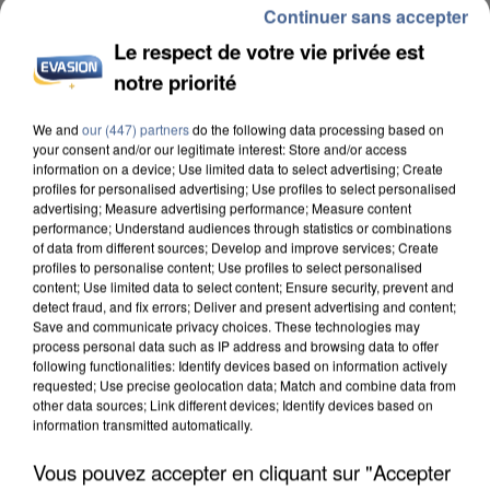
Continuer sans accepter
Le respect de votre vie privée est
notre priorité
We and
our (447) partners
do the following data processing based on
INCENDIES : L’ÎLE-DE-FRANCE LANCE UN ÉLAN
your consent and/or our legitimate interest: Store and/or access
information on a device; Use limited data to select advertising; Create
DE SOLIDARITÉ AVEC LES...
profiles for personalised advertising; Use profiles to select personalised
advertising; Measure advertising performance; Measure content
performance; Understand audiences through statistics or combinations
of data from different sources; Develop and improve services; Create
profiles to personalise content; Use profiles to select personalised
content; Use limited data to select content; Ensure security, prevent and
detect fraud, and fix errors; Deliver and present advertising and content;
Save and communicate privacy choices. These technologies may
process personal data such as IP address and browsing data to offer
following functionalities: Identify devices based on information actively
requested; Use precise geolocation data; Match and combine data from
other data sources; Link different devices; Identify devices based on
information transmitted automatically.
Vous pouvez accepter en cliquant sur "Accepter