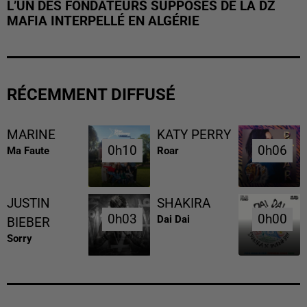
L’UN DES FONDATEURS SUPPOSÉS DE LA DZ
MAFIA INTERPELLÉ EN ALGÉRIE
RÉCEMMENT DIFFUSÉ
MARINE
KATY PERRY
0h10
0h10
0h06
0h06
Ma Faute
Roar
JUSTIN
SHAKIRA
0h03
0h03
0h00
0h00
Dai Dai
BIEBER
Sorry