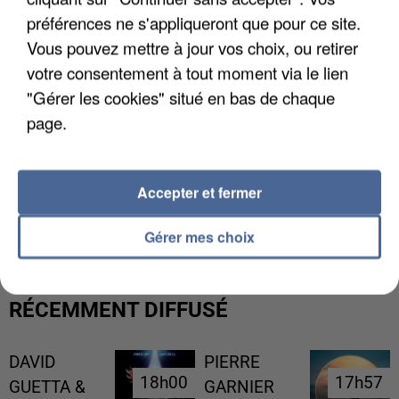
préférences ne s'appliqueront que pour ce site.
Vous pouvez mettre à jour vos choix, ou retirer
votre consentement à tout moment via le lien
"Gérer les cookies" situé en bas de chaque
page.
Accepter et fermer
UNE TOURISTE DE L’OISE EMPORTÉE PAR UNE
COULÉE DE BOUE EN HAUTE-SAVOIE
Gérer mes choix
RÉCEMMENT DIFFUSÉ
DAVID
PIERRE
18h00
18h00
17h57
17h57
GUETTA &
GARNIER