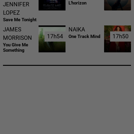
L'horizon
JENNIFER
LOPEZ
Save Me Tonight
JAMES
NAIKA
17h54
17h54
17h50
17h50
One Track Mind
MORRISON
You Give Me
Something