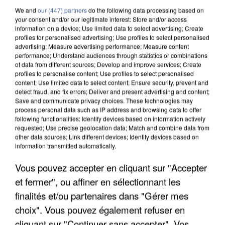
We and
our (447) partners
do the following data processing based on
your consent and/or our legitimate interest: Store and/or access
information on a device; Use limited data to select advertising; Create
profiles for personalised advertising; Use profiles to select personalised
advertising; Measure advertising performance; Measure content
performance; Understand audiences through statistics or combinations
of data from different sources; Develop and improve services; Create
profiles to personalise content; Use profiles to select personalised
content; Use limited data to select content; Ensure security, prevent and
detect fraud, and fix errors; Deliver and present advertising and content;
Save and communicate privacy choices. These technologies may
process personal data such as IP address and browsing data to offer
following functionalities: Identify devices based on information actively
requested; Use precise geolocation data; Match and combine data from
other data sources; Link different devices; Identify devices based on
UN SECOND CADRE DE LA DZ MAFIA
information transmitted automatically.
INTERPELLÉ EN ALGÉRIE
Vous pouvez accepter en cliquant sur "Accepter
et fermer", ou affiner en sélectionnant les
finalités et/ou partenaires dans "Gérer mes
choix". Vous pouvez également refuser en
cliquant sur "Continuer sans accepter". Vos