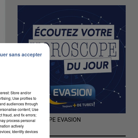
uer sans accepter
erest: Store and/or
tising; Use profiles to
tand audiences through
personalise content; Use
s,
 fraud, and fix errors;
L'HOROSCOPE EVASION
 may process personal
mation actively
vices; Identify devices