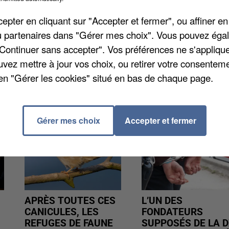
l'attractivité immobilière. Dans les Yvelines, Versaill
mplète le podium. Poissy décroche la quatrième place
pter en cliquant sur "Accepter et fermer", ou affiner en
dix-huitième.
/ou partenaires dans "Gérer mes choix". Vous pouvez éga
"Continuer sans accepter". Vos préférences ne s'appliqu
uvez mettre à jour vos choix, ou retirer votre consenteme
en "Gérer les cookies" situé en bas de chaque page.
Gérer mes choix
Accepter et fermer
APRÈS TOUTES CES
L’UN DES
CANICULES, LES
FONDATEURS
REFUGES DE FAUNE
SUPPOSÉS DE LA D