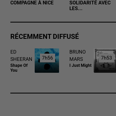
COMPAGNE À NICE
SOLIDARITÉ AVEC
LES...
RÉCEMMENT DIFFUSÉ
ED
BRUNO
7h56
7h56
7h53
7h53
SHEERAN
MARS
Shape Of
I Just Might
You