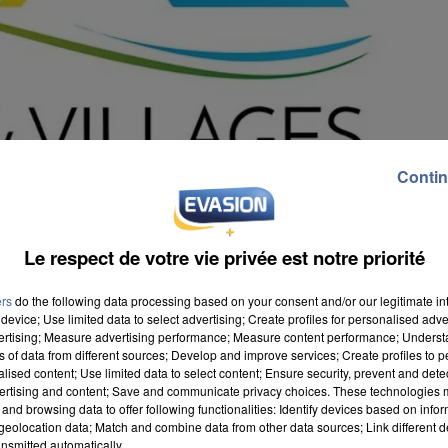
Contin
Le respect de votre vie privée est notre priorité
ers
do the following data processing based on your consent and/or our legitimate int
device; Use limited data to select advertising; Create profiles for personalised adver
vertising; Measure advertising performance; Measure content performance; Unders
ns of data from different sources; Develop and improve services; Create profiles to 
 communes que compte le département. Depuis trois an
alised content; Use limited data to select content; Ensure security, prevent and detect
ertising and content; Save and communicate privacy choices. These technologies
s et villages où il fait bon vivre » publient leur
and browsing data to offer following functionalities: Identify devices based on infor
eolocation data; Match and combine data from other data sources; Link different de
ont pris en compte : commerces, santé, sports,
nsmitted automatically.