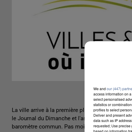
We and
our (447) partn
access information on a 
select personalised ad
statistics or combinatio
La ville arrive à la première place sur les 259
profiles to select person
Deliver and present adv
le Journal du Dimanche et l'association des « Ville
data such as IP address 
requested; Use precise g
baromètre commun. Pas moins de 187 critères s
based on information tra