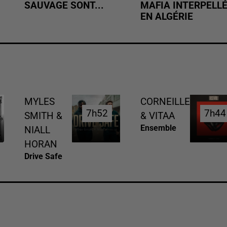
SAUVAGE SONT...
MAFIA INTERPELL
EN ALGÉRIE
MYLES
CORNEILLE
7h52
7h52
7h44
7h44
SMITH &
& VITAA
Ensemble
NIALL
HORAN
Drive Safe