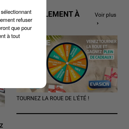
es
,
 sélectionnant
ACTUELLEMENT À
Voir plus
lement refuser
GAGNER
eront que pour
nt à tout
TOURNEZ LA ROUE DE L'ÉTÉ !
Z