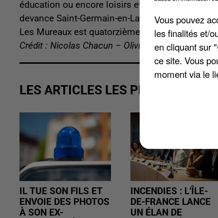
éducation ou encore loisirs et sécurité ainsi que 
devance Saint-Germain-en-Laye. Sartrouville co
Vous pouvez acce
Les Mureaux est quatorzième et Mantes-la-Jolie 
les finalités et
Crédit : Nicolas Chacun – Olivier Doyen
en cliquant sur 
ce site. Vous po
moment via le li
LES ARTICLES LES PLUS VUS
IL TUE SON FILS ET
INCENDIES : L’ÎLE-
ENVOIE DES PHOTOS
DE-FRANCE LANCE
À SON EX-
UN ÉLAN DE