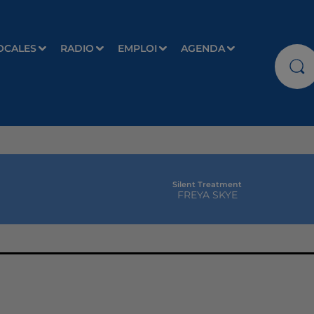
OCALES
RADIO
EMPLOI
AGENDA
Silent Treatment
FREYA SKYE