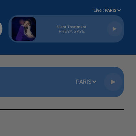
Live :
PARIS
Silent Treatment
FREYA SKYE
PARIS