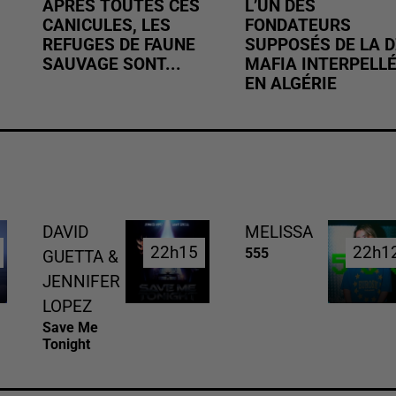
APRÈS TOUTES CES
L’UN DES
CANICULES, LES
FONDATEURS
REFUGES DE FAUNE
SUPPOSÉS DE LA D
SAUVAGE SONT...
MAFIA INTERPELL
EN ALGÉRIE
DAVID
MELISSA
22h15
22h15
22h1
22h1
555
GUETTA &
JENNIFER
LOPEZ
Save Me
Tonight