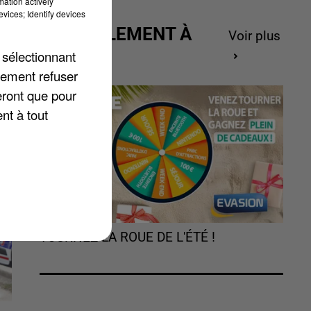
mation actively
vices; Identify devices
ut
ACTUELLEMENT À
Voir plus
GAGNER
 sélectionnant
lement refuser
eront que pour
nt à tout
TOURNEZ LA ROUE DE L'ÉTÉ !