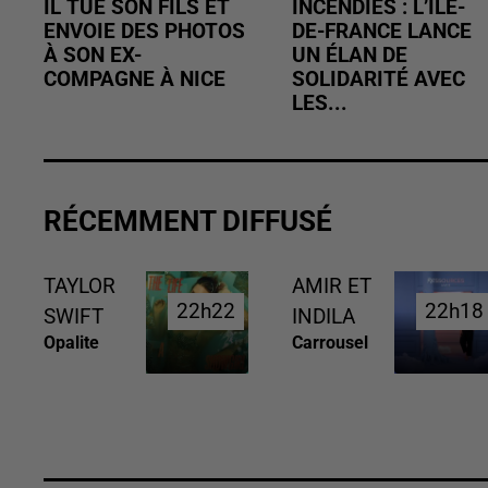
IL TUE SON FILS ET
INCENDIES : L’ÎLE-
ENVOIE DES PHOTOS
DE-FRANCE LANCE
À SON EX-
UN ÉLAN DE
COMPAGNE À NICE
SOLIDARITÉ AVEC
LES...
RÉCEMMENT DIFFUSÉ
TAYLOR
AMIR ET
22h22
22h22
22h18
22h18
SWIFT
INDILA
Opalite
Carrousel