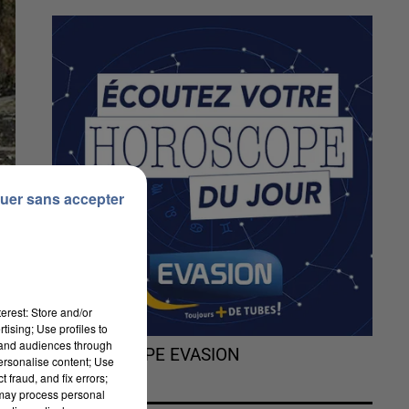
uer sans accepter
erest: Store and/or
tising; Use profiles to
tand audiences through
L'HOROSCOPE EVASION
personalise content; Use
 fraud, and fix errors;
 may process personal