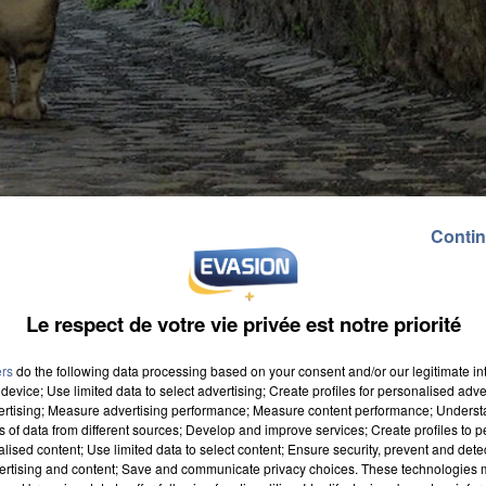
Contin
Le respect de votre vie privée est notre priorité
ers
do the following data processing based on your consent and/or our legitimate int
device; Use limited data to select advertising; Create profiles for personalised adver
vertising; Measure advertising performance; Measure content performance; Unders
ns of data from different sources; Develop and improve services; Create profiles to 
alised content; Use limited data to select content; Ensure security, prevent and detect
ertising and content; Save and communicate privacy choices. These technologies
illions d’amis. La nouvelle porte à 50, le nombre de