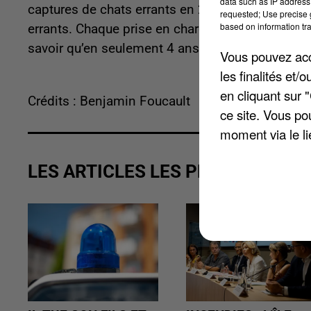
data such as IP address 
captures de chats errants en 2026. Un accord qui 
requested; Use precise g
based on information tra
errants. Chaque prise en charge sera financée à 50 
savoir qu’en seulement 4 ans 1 seul couple de 
Vous pouvez acce
les finalités et
en cliquant sur 
Crédits : Benjamin Foucault
ce site. Vous po
moment via le li
LES ARTICLES LES PLUS VUS