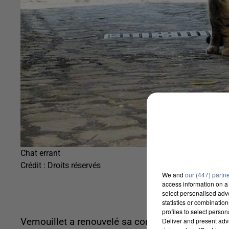
Chat errant
Crédit :
Droits réservés
We and
our (447) partn
access information on a 
select personalised ad
statistics or combinatio
profiles to select person
Deliver and present adv
Vernouillet a renouvelé sa convention avec 30 m