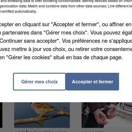
and browsing data to offer following functionalities: Identify devices based on infor
implique l’identification et la stérilisation des chats
eolocation data; Match and combine data from other data sources; Link different de
nsmitted automatically.
% par la fondation et l’autre moitié par la ville. Il fa
chat peut engendrer 20 000 individus.
pter en cliquant sur "Accepter et fermer", ou affiner en
/ou partenaires dans "Gérer mes choix". Vous pouvez éga
"Continuer sans accepter". Vos préférences ne s'appliqu
uvez mettre à jour vos choix, ou retirer votre consenteme
en "Gérer les cookies" situé en bas de chaque page.
Gérer mes choix
Accepter et fermer