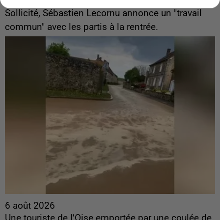
ingérences...
Sollicité, Sébastien Lecornu annonce un "travail
commun" avec les partis à la rentrée.
6 août 2026
Une touriste de l’Oise emportée par une coulée de