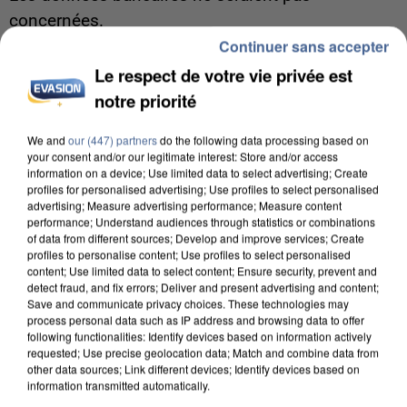
concernées.
Continuer sans accepter
Le respect de votre vie privée est
notre priorité
We and
our (447) partners
do the following data processing based on
your consent and/or our legitimate interest: Store and/or access
information on a device; Use limited data to select advertising; Create
profiles for personalised advertising; Use profiles to select personalised
advertising; Measure advertising performance; Measure content
performance; Understand audiences through statistics or combinations
of data from different sources; Develop and improve services; Create
profiles to personalise content; Use profiles to select personalised
content; Use limited data to select content; Ensure security, prevent and
detect fraud, and fix errors; Deliver and present advertising and content;
Save and communicate privacy choices. These technologies may
process personal data such as IP address and browsing data to offer
following functionalities: Identify devices based on information actively
7 août 2026
requested; Use precise geolocation data; Match and combine data from
other data sources; Link different devices; Identify devices based on
Un second cadre de la DZ Mafia interpellé en
information transmitted automatically.
Algérie