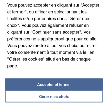
Un cofondateur du réseau avait été interpellé
Vous pouvez accepter en cliquant sur "Accepter
quelques jours plus tôt.
et fermer", ou affiner en sélectionnant les
finalités et/ou partenaires dans "Gérer mes
choix". Vous pouvez également refuser en
cliquant sur "Continuer sans accepter". Vos
préférences ne s'appliqueront que pour ce site.
Vous pouvez mettre à jour vos choix, ou retirer
votre consentement à tout moment via le lien
"Gérer les cookies" situé en bas de chaque
page.
Accepter et fermer
Gérer mes choix
6 août 2026
Gabriel Attal et Raphaël Glucksmann visés par des