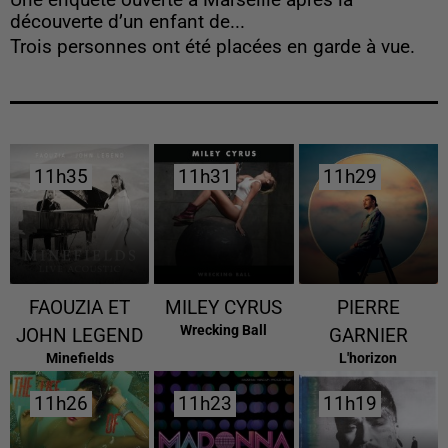
Une enquête ouverte à Marseille après la
découverte d’un enfant de...
Trois personnes ont été placées en garde à vue.
11h35
11h35
11h31
11h31
11h29
11h29
FAOUZIA ET
MILEY CYRUS
PIERRE
Wrecking Ball
JOHN LEGEND
GARNIER
Minefields
L'horizon
11h26
11h26
11h23
11h23
11h19
11h19