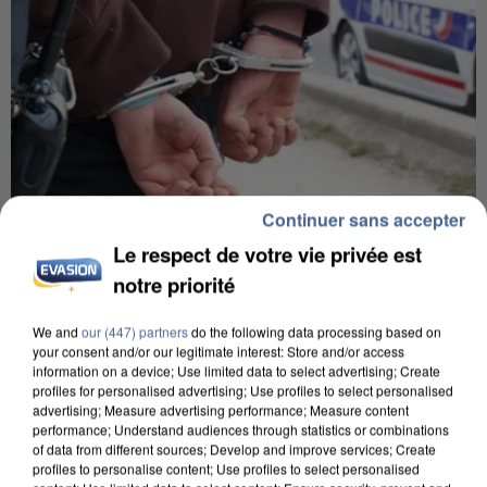
Continuer sans accepter
Le respect de votre vie privée est
5 août 2026
notre priorité
L’un des fondateurs supposés de la DZ Mafia
interpellé en Algérie
We and
our (447) partners
do the following data processing based on
Il est soupçonné d'y avoir mené ses opérations en
your consent and/or our legitimate interest: Store and/or access
France.
information on a device; Use limited data to select advertising; Create
profiles for personalised advertising; Use profiles to select personalised
advertising; Measure advertising performance; Measure content
performance; Understand audiences through statistics or combinations
of data from different sources; Develop and improve services; Create
profiles to personalise content; Use profiles to select personalised