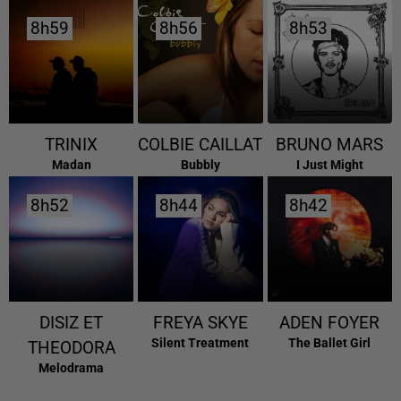
8h59
8h59
8h56
8h56
8h53
8h53
TRINIX
COLBIE CAILLAT
BRUNO MARS
Madan
Bubbly
I Just Might
8h52
8h52
8h44
8h44
8h42
8h42
DISIZ ET
FREYA SKYE
ADEN FOYER
Silent Treatment
The Ballet Girl
THEODORA
Melodrama