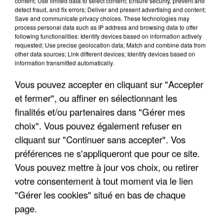
content; Use limited data to select content; Ensure security, prevent and
detect fraud, and fix errors; Deliver and present advertising and content;
Save and communicate privacy choices. These technologies may
process personal data such as IP address and browsing data to offer
following functionalities: Identify devices based on information actively
requested; Use precise geolocation data; Match and combine data from
other data sources; Link different devices; Identify devices based on
information transmitted automatically.
Vous pouvez accepter en cliquant sur "Accepter
et fermer", ou affiner en sélectionnant les
finalités et/ou partenaires dans "Gérer mes
choix". Vous pouvez également refuser en
5 août 2026
cliquant sur "Continuer sans accepter". Vos
Une enquête ouverte à Marseille après la
découverte d’un enfant de...
préférences ne s'appliqueront que pour ce site.
Trois personnes ont été placées en garde à vue.
Vous pouvez mettre à jour vos choix, ou retirer
votre consentement à tout moment via le lien
"Gérer les cookies" situé en bas de chaque
page.