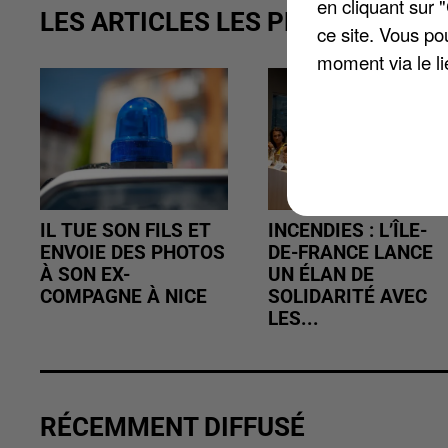
en cliquant sur 
LES ARTICLES LES PLUS VUS
ce site. Vous po
moment via le li
IL TUE SON FILS ET
INCENDIES : L’ÎLE-
ENVOIE DES PHOTOS
DE-FRANCE LANCE
À SON EX-
UN ÉLAN DE
COMPAGNE À NICE
SOLIDARITÉ AVEC
LES...
RÉCEMMENT DIFFUSÉ