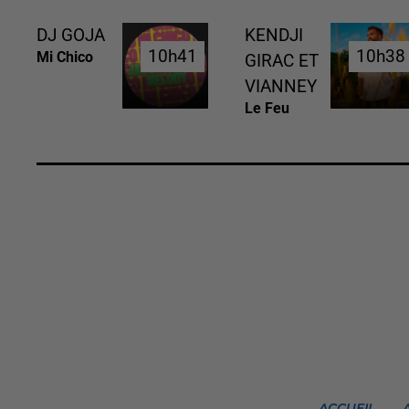
DJ GOJA
KENDJI
10h41
10h41
10h38
10h38
Mi Chico
GIRAC ET
VIANNEY
Le Feu
ACCUEIL