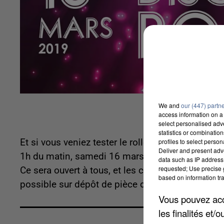
We and
our (447) partn
access information on a 
select personalised ad
statistics or combinatio
profiles to select person
Et si vous veniez tester le roller en toute sécuri
Deliver and present adv
1h du matin, samedi 16 mars, le marché couvert 
data such as IP address 
requested; Use precise g
Ce sera ouvert à tous, et les costumes sont les b
based on information tra
possible sur dépôt de pièce d'identité. Buvette e
Vous pouvez acce
les finalités et