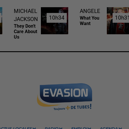
MICHAEL
ANGELE
10h34
10h34
10h3
10h3
What You
JACKSON
Want
They Don't
Care About
Us
ACTUS LOCALES
RADIO
EMPLOI
AGENDA