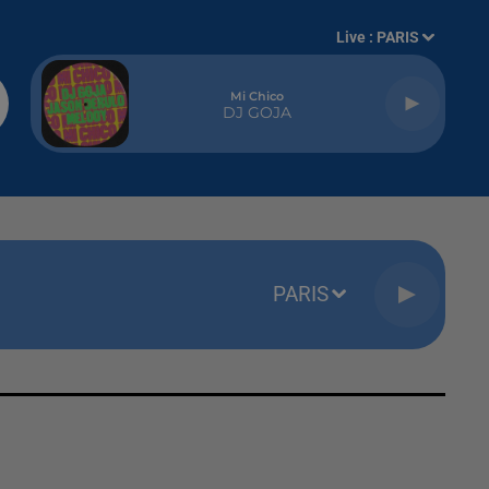
Live :
PARIS
Mi Chico
DJ GOJA
PARIS