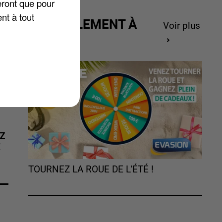
eront que pour
nt à tout
ACTUELLEMENT À
Voir plus
GAGNER
Z
É
TOURNEZ LA ROUE DE L'ÉTÉ !