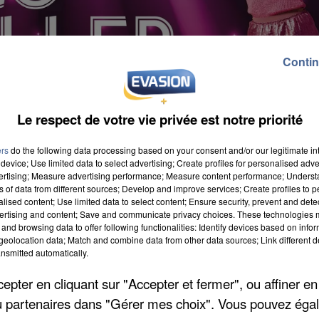
Contin
Le respect de votre vie privée est notre priorité
ers
do the following data processing based on your consent and/or our legitimate int
device; Use limited data to select advertising; Create profiles for personalised adver
vertising; Measure advertising performance; Measure content performance; Unders
ns of data from different sources; Develop and improve services; Create profiles to 
alised content; Use limited data to select content; Ensure security, prevent and detect
té à Nogent-sur-Oise ? En famille, entre amis de 18h à
ertising and content; Save and communicate privacy choices. These technologies
va s'enflammer avec la musique et les jeux de lumièr
and browsing data to offer following functionalities: Identify devices based on infor
eolocation data; Match and combine data from other data sources; Link different de
ienvenus. Entrée 5 euros sur place, prêt de roller
nsmitted automatically.
t restauration sur place.
pter en cliquant sur "Accepter et fermer", ou affiner en
/ou partenaires dans "Gérer mes choix". Vous pouvez éga