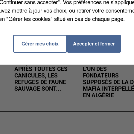
"Continuer sans accepter". Vos préférences ne s'appliqu
uvez mettre à jour vos choix, ou retirer votre consenteme
en "Gérer les cookies" situé en bas de chaque page.
Gérer mes choix
Accepter et fermer
APRÈS TOUTES CES
L’UN DES
CANICULES, LES
FONDATEURS
REFUGES DE FAUNE
SUPPOSÉS DE LA D
SAUVAGE SONT...
MAFIA INTERPELL
EN ALGÉRIE