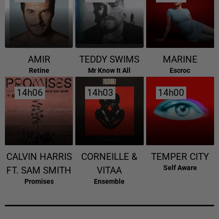
AMIR
TEDDY SWIMS
MARINE
Retine
Mr Know It All
Escroc
14h06
14h06
14h03
14h03
14h00
14h00
CALVIN HARRIS
CORNEILLE &
TEMPER CITY
Self Aware
FT. SAM SMITH
VITAA
Promises
Ensemble