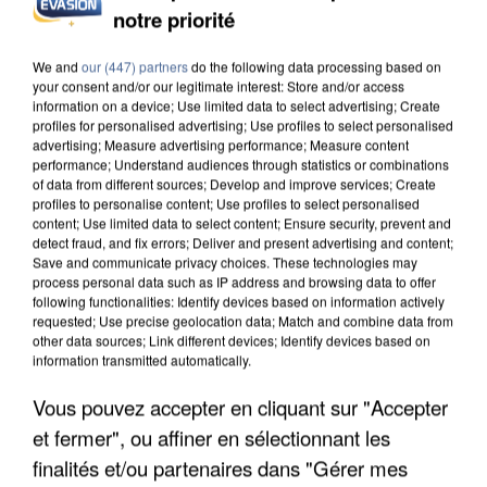
notre priorité
We and
our (447) partners
do the following data processing based on
your consent and/or our legitimate interest: Store and/or access
information on a device; Use limited data to select advertising; Create
profiles for personalised advertising; Use profiles to select personalised
advertising; Measure advertising performance; Measure content
performance; Understand audiences through statistics or combinations
of data from different sources; Develop and improve services; Create
profiles to personalise content; Use profiles to select personalised
content; Use limited data to select content; Ensure security, prevent and
detect fraud, and fix errors; Deliver and present advertising and content;
7h56
Save and communicate privacy choices. These technologies may
Une touriste de l’Oise emportée par une coulée de
process personal data such as IP address and browsing data to offer
boue en Haute-Savoie
following functionalities: Identify devices based on information actively
requested; Use precise geolocation data; Match and combine data from
Son corps a été retrouvé à cinq kilomètres de là.
other data sources; Link different devices; Identify devices based on
information transmitted automatically.
Vous pouvez accepter en cliquant sur "Accepter
et fermer", ou affiner en sélectionnant les
finalités et/ou partenaires dans "Gérer mes