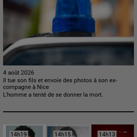
4 août 2026
Il tue son fils et envoie des photos à son ex-
compagne à Nice
L'homme a tenté de se donner la mort.
14h19
14h19
14h15
14h15
14h13
14h13